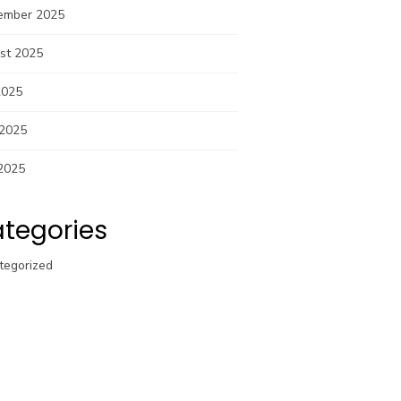
ember 2025
st 2025
2025
 2025
2025
tegories
tegorized