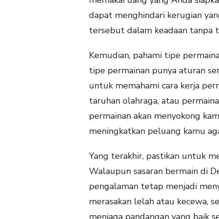
memakai uang yang Anda siapkan
dapat menghindari kerugian yan
tersebut dalam keadaan tanpa te
Kemudian, pahami tipe permaina
tipe permainan punya aturan se
untuk memahami cara kerja perma
taruhan olahraga, atau permaina
permainan akan menyokong kam
meningkatkan peluang kamu agar
Yang terakhir, pastikan untuk 
Walaupun sasaran bermain di 
pengalaman tetap menjadi menye
merasakan lelah atau kecewa, se
menjaga pandangan yang baik se