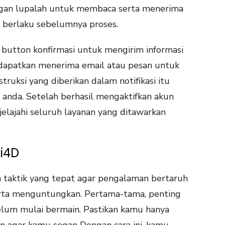
Jangan lupalah untuk membaca serta menerima
 berlaku sebelumnya proses.
 button konfirmasi untuk mengirim informasi
ndapatkan menerima email atau pesan untuk
struksi yang diberikan dalam notifikasi itu
anda. Setelah berhasil mengaktifkan akun
lajahi seluruh layanan yang ditawarkan
i4D
taktik yang tepat agar pengalaman bertaruh
rta menguntungkan. Pertama-tama, penting
lum mulai bermain. Pastikan kamu hanya