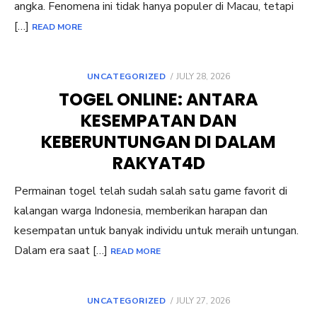
angka. Fenomena ini tidak hanya populer di Macau, tetapi
[…]
READ MORE
POSTED
UNCATEGORIZED
JULY 28, 2026
ON
TOGEL ONLINE: ANTARA
KESEMPATAN DAN
KEBERUNTUNGAN DI DALAM
RAKYAT4D
Permainan togel telah sudah salah satu game favorit di
kalangan warga Indonesia, memberikan harapan dan
kesempatan untuk banyak individu untuk meraih untungan.
Dalam era saat […]
READ MORE
POSTED
UNCATEGORIZED
JULY 27, 2026
ON