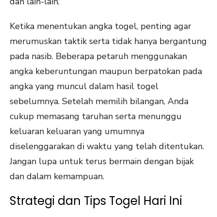
dan lain-lain.
Ketika menentukan angka togel, penting agar
merumuskan taktik serta tidak hanya bergantung
pada nasib. Beberapa petaruh menggunakan
angka keberuntungan maupun berpatokan pada
angka yang muncul dalam hasil togel
sebelumnya. Setelah memilih bilangan, Anda
cukup memasang taruhan serta menunggu
keluaran keluaran yang umumnya
diselenggarakan di waktu yang telah ditentukan.
Jangan lupa untuk terus bermain dengan bijak
dan dalam kemampuan.
Strategi dan Tips Togel Hari Ini