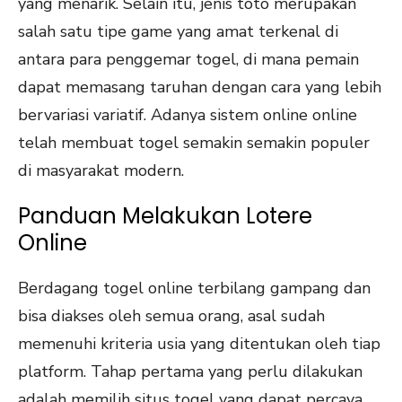
yang menarik. Selain itu, jenis toto merupakan
salah satu tipe game yang amat terkenal di
antara para penggemar togel, di mana pemain
dapat memasang taruhan dengan cara yang lebih
bervariasi variatif. Adanya sistem online online
telah membuat togel semakin semakin populer
di masyarakat modern.
Panduan Melakukan Lotere
Online
Berdagang togel online terbilang gampang dan
bisa diakses oleh semua orang, asal sudah
memenuhi kriteria usia yang ditentukan oleh tiap
platform. Tahap pertama yang perlu dilakukan
adalah memilih situs togel yang dapat percaya.