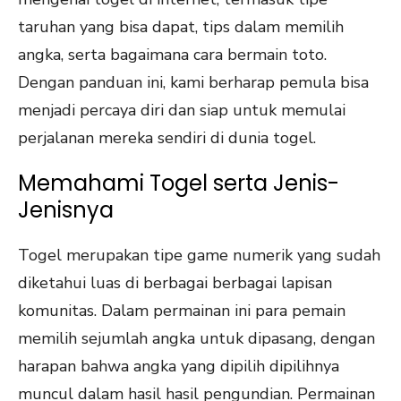
taruhan yang bisa dapat, tips dalam memilih
angka, serta bagaimana cara bermain toto.
Dengan panduan ini, kami berharap pemula bisa
menjadi percaya diri dan siap untuk memulai
perjalanan mereka sendiri di dunia togel.
Memahami Togel serta Jenis-
Jenisnya
Togel merupakan tipe game numerik yang sudah
diketahui luas di berbagai berbagai lapisan
komunitas. Dalam permainan ini para pemain
memilih sejumlah angka untuk dipasang, dengan
harapan bahwa angka yang dipilih dipilihnya
muncul dalam hasil hasil pengundian. Permainan