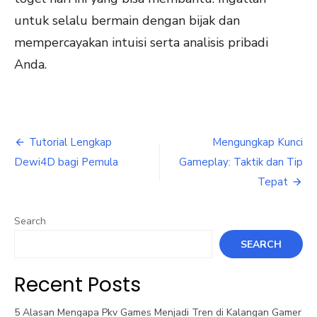
untuk selalu bermain dengan bijak dan
mempercayakan intuisi serta analisis pribadi
Anda.
Post
Tutorial Lengkap
Mengungkap Kunci
navigation
Dewi4D bagi Pemula
Gameplay: Taktik dan Tip
Tepat
Search
SEARCH
Recent Posts
5 Alasan Mengapa Pkv Games Menjadi Tren di Kalangan Gamer