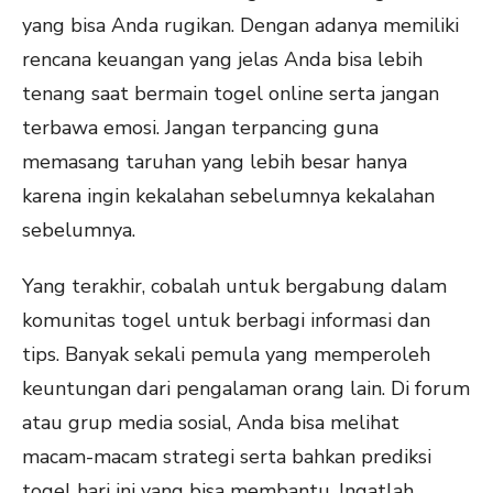
yang bisa Anda rugikan. Dengan adanya memiliki
rencana keuangan yang jelas Anda bisa lebih
tenang saat bermain togel online serta jangan
terbawa emosi. Jangan terpancing guna
memasang taruhan yang lebih besar hanya
karena ingin kekalahan sebelumnya kekalahan
sebelumnya.
Yang terakhir, cobalah untuk bergabung dalam
komunitas togel untuk berbagi informasi dan
tips. Banyak sekali pemula yang memperoleh
keuntungan dari pengalaman orang lain. Di forum
atau grup media sosial, Anda bisa melihat
macam-macam strategi serta bahkan prediksi
togel hari ini yang bisa membantu. Ingatlah