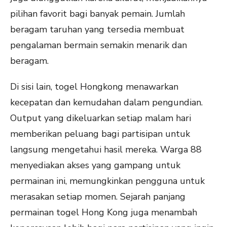
pilihan favorit bagi banyak pemain. Jumlah
beragam taruhan yang tersedia membuat
pengalaman bermain semakin menarik dan
beragam.
Di sisi lain, togel Hongkong menawarkan
kecepatan dan kemudahan dalam pengundian.
Output yang dikeluarkan setiap malam hari
memberikan peluang bagi partisipan untuk
langsung mengetahui hasil mereka. Warga 88
menyediakan akses yang gampang untuk
permainan ini, memungkinkan pengguna untuk
merasakan setiap momen. Sejarah panjang
permainan togel Hong Kong juga menambah