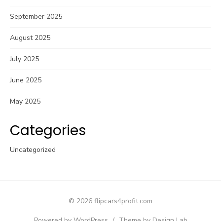
September 2025
August 2025
July 2025
June 2025
May 2025
Categories
Uncategorized
© 2026 flipcars4profit.com
Powered by WordPress
/
Theme by Design Lab