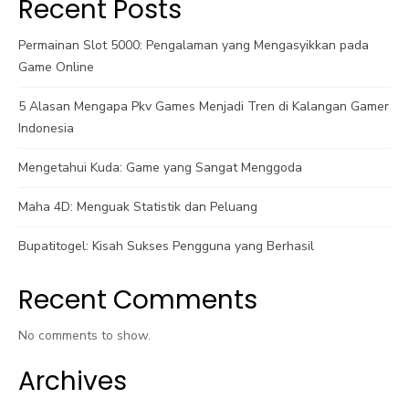
Recent Posts
Permainan Slot 5000: Pengalaman yang Mengasyikkan pada
Game Online
5 Alasan Mengapa Pkv Games Menjadi Tren di Kalangan Gamer
Indonesia
Mengetahui Kuda: Game yang Sangat Menggoda
Maha 4D: Menguak Statistik dan Peluang
Bupatitogel: Kisah Sukses Pengguna yang Berhasil
Recent Comments
No comments to show.
Archives