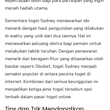
kepercayaan lebih bagi para partisipan yang ingin
meraih hadiah utama.
Sementara togel Sydney menawarkan ide
menarik dengan hasil pengundian yang dilakukan
di waktu yang unik dari dua lainnya. Hal ini
menawarkan peluang ekstra bagi pemain untuk
melakukan taktik taruhan. Dengan penawaran
menarik dan beragam fitur yang ditawarkan oleh
bandar seperti Sbobet, togel Sydney menjadi
semakin populer di antara pecinta togel di
internet. Kombinasi dari semua keunggulan ini
menjadikan ketiga jenis togel tersebut opsi
terbaik dalam pasar togel online.
Tips dan Trik Mendapatkan