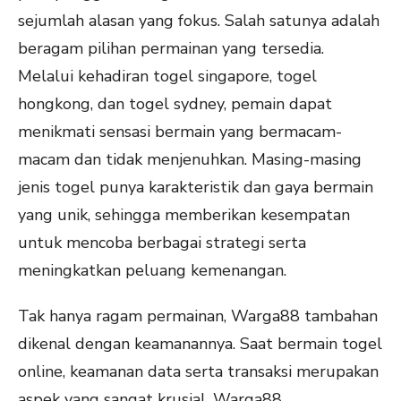
sejumlah alasan yang fokus. Salah satunya adalah
beragam pilihan permainan yang tersedia.
Melalui kehadiran togel singapore, togel
hongkong, dan togel sydney, pemain dapat
menikmati sensasi bermain yang bermacam-
macam dan tidak menjenuhkan. Masing-masing
jenis togel punya karakteristik dan gaya bermain
yang unik, sehingga memberikan kesempatan
untuk mencoba berbagai strategi serta
meningkatkan peluang kemenangan.
Tak hanya ragam permainan, Warga88 tambahan
dikenal dengan keamanannya. Saat bermain togel
online, keamanan data serta transaksi merupakan
aspek yang sangat krusial. Warga88