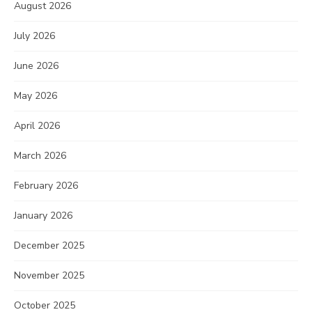
August 2026
July 2026
June 2026
May 2026
April 2026
March 2026
February 2026
January 2026
December 2025
November 2025
October 2025