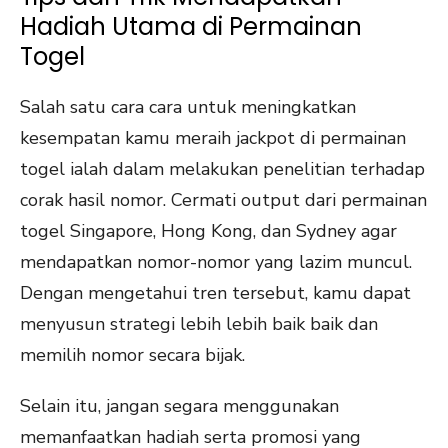
Hadiah Utama di Permainan
Togel
Salah satu cara cara untuk meningkatkan
kesempatan kamu meraih jackpot di permainan
togel ialah dalam melakukan penelitian terhadap
corak hasil nomor. Cermati output dari permainan
togel Singapore, Hong Kong, dan Sydney agar
mendapatkan nomor-nomor yang lazim muncul.
Dengan mengetahui tren tersebut, kamu dapat
menyusun strategi lebih lebih baik baik dan
memilih nomor secara bijak.
Selain itu, jangan segara menggunakan
memanfaatkan hadiah serta promosi yang