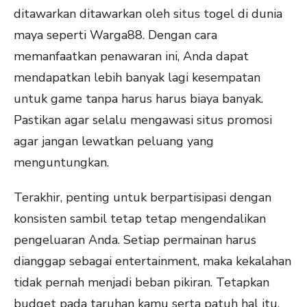
ditawarkan ditawarkan oleh situs togel di dunia
maya seperti Warga88. Dengan cara
memanfaatkan penawaran ini, Anda dapat
mendapatkan lebih banyak lagi kesempatan
untuk game tanpa harus harus biaya banyak.
Pastikan agar selalu mengawasi situs promosi
agar jangan lewatkan peluang yang
menguntungkan.
Terakhir, penting untuk berpartisipasi dengan
konsisten sambil tetap tetap mengendalikan
pengeluaran Anda. Setiap permainan harus
dianggap sebagai entertainment, maka kekalahan
tidak pernah menjadi beban pikiran. Tetapkan
budget pada taruhan kamu serta patuh hal itu.