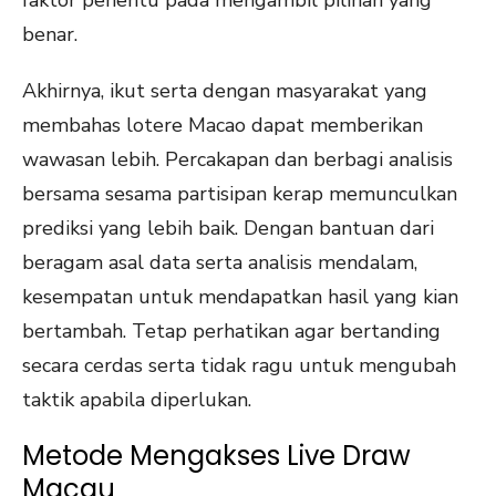
faktor penentu pada mengambil pilihan yang
benar.
Akhirnya, ikut serta dengan masyarakat yang
membahas lotere Macao dapat memberikan
wawasan lebih. Percakapan dan berbagi analisis
bersama sesama partisipan kerap memunculkan
prediksi yang lebih baik. Dengan bantuan dari
beragam asal data serta analisis mendalam,
kesempatan untuk mendapatkan hasil yang kian
bertambah. Tetap perhatikan agar bertanding
secara cerdas serta tidak ragu untuk mengubah
taktik apabila diperlukan.
Metode Mengakses Live Draw
Macau