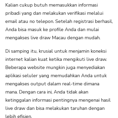
Kalian cukup butuh memasukkan informasi
pribadi yang dan melakukan verifikasi melalui
email atau no telepon. Setelah registrasi berhasil,
Anda bisa masuk ke profile Anda dan mulai
mengakses live draw Macau dengan mudah.
Di samping itu, krusial untuk menjamin koneksi
internet kalian kuat ketika mengikuti live draw.
Beberapa website mungkin juga menyediakan
aplikasi seluler yang memudahkan Anda untuk
mengakses output dalam real-time dimana
mana. Dengan cara ini, Anda tidak akan
ketinggalan informasi pentingnya mengenai hasil
live draw dan bisa melakukan taruhan dengan
lebih efisien.