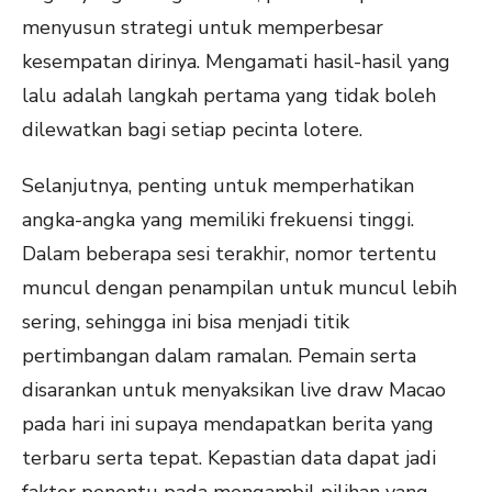
menyusun strategi untuk memperbesar
kesempatan dirinya. Mengamati hasil-hasil yang
lalu adalah langkah pertama yang tidak boleh
dilewatkan bagi setiap pecinta lotere.
Selanjutnya, penting untuk memperhatikan
angka-angka yang memiliki frekuensi tinggi.
Dalam beberapa sesi terakhir, nomor tertentu
muncul dengan penampilan untuk muncul lebih
sering, sehingga ini bisa menjadi titik
pertimbangan dalam ramalan. Pemain serta
disarankan untuk menyaksikan live draw Macao
pada hari ini supaya mendapatkan berita yang
terbaru serta tepat. Kepastian data dapat jadi