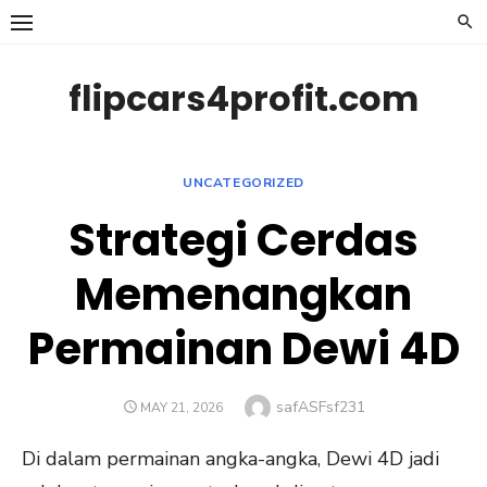
Skip
to
content
flipcars4profit.com
UNCATEGORIZED
Strategi Cerdas
Memenangkan
Permainan Dewi 4D
Author
safASFsf231
POSTED
MAY 21, 2026
ON
Di dalam permainan angka-angka, Dewi 4D jadi