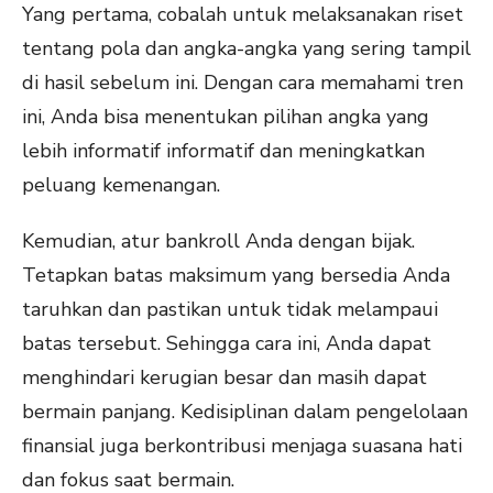
Yang pertama, cobalah untuk melaksanakan riset
tentang pola dan angka-angka yang sering tampil
di hasil sebelum ini. Dengan cara memahami tren
ini, Anda bisa menentukan pilihan angka yang
lebih informatif informatif dan meningkatkan
peluang kemenangan.
Kemudian, atur bankroll Anda dengan bijak.
Tetapkan batas maksimum yang bersedia Anda
taruhkan dan pastikan untuk tidak melampaui
batas tersebut. Sehingga cara ini, Anda dapat
menghindari kerugian besar dan masih dapat
bermain panjang. Kedisiplinan dalam pengelolaan
finansial juga berkontribusi menjaga suasana hati
dan fokus saat bermain.