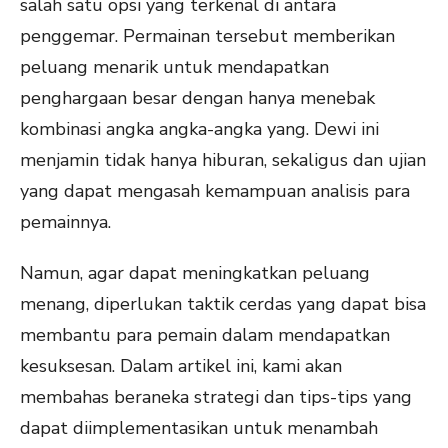
salah satu opsi yang terkenal di antara
penggemar. Permainan tersebut memberikan
peluang menarik untuk mendapatkan
penghargaan besar dengan hanya menebak
kombinasi angka angka-angka yang. Dewi ini
menjamin tidak hanya hiburan, sekaligus dan ujian
yang dapat mengasah kemampuan analisis para
pemainnya.
Namun, agar dapat meningkatkan peluang
menang, diperlukan taktik cerdas yang dapat bisa
membantu para pemain dalam mendapatkan
kesuksesan. Dalam artikel ini, kami akan
membahas beraneka strategi dan tips-tips yang
dapat diimplementasikan untuk menambah