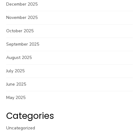
December 2025
November 2025
October 2025
September 2025
August 2025
July 2025
June 2025
May 2025
Categories
Uncategorized