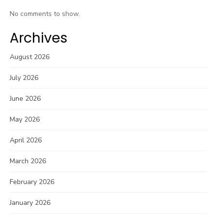
No comments to show.
Archives
August 2026
July 2026
June 2026
May 2026
April 2026
March 2026
February 2026
January 2026