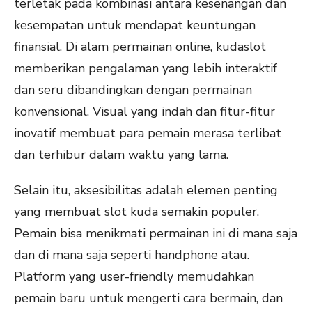
terletak pada kombinasi antara kesenangan dan
kesempatan untuk mendapat keuntungan
finansial. Di alam permainan online, kudaslot
memberikan pengalaman yang lebih interaktif
dan seru dibandingkan dengan permainan
konvensional. Visual yang indah dan fitur-fitur
inovatif membuat para pemain merasa terlibat
dan terhibur dalam waktu yang lama.
Selain itu, aksesibilitas adalah elemen penting
yang membuat slot kuda semakin populer.
Pemain bisa menikmati permainan ini di mana saja
dan di mana saja seperti handphone atau.
Platform yang user-friendly memudahkan
pemain baru untuk mengerti cara bermain, dan