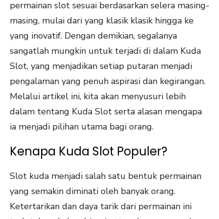
permainan slot sesuai berdasarkan selera masing-
masing, mulai dari yang klasik klasik hingga ke
yang inovatif. Dengan demikian, segalanya
sangatlah mungkin untuk terjadi di dalam Kuda
Slot, yang menjadikan setiap putaran menjadi
pengalaman yang penuh aspirasi dan kegirangan.
Melalui artikel ini, kita akan menyusuri lebih
dalam tentang Kuda Slot serta alasan mengapa
ia menjadi pilihan utama bagi orang.
Kenapa Kuda Slot Populer?
Slot kuda menjadi salah satu bentuk permainan
yang semakin diminati oleh banyak orang.
Ketertarikan dan daya tarik dari permainan ini