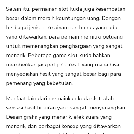
Selain itu, permainan slot kuda juga kesempatan
besar dalam meraih keuntungan uang. Dengan
berbagai jenis permainan dan bonus yang ada
yang ditawarkan, para pemain memiliki peluang
untuk memenangkan penghargaan yang sangat
menarik. Beberapa game slot kuda bahkan
memberikan jackpot progresif, yang mana bisa
menyediakan hasil yang sangat besar bagi para
pemenang yang kebetulan.
Manfaat lain dari memainkan kuda slot ialah
sensasi hasil hiburan yang sangat menyenangkan.
Desain grafis yang menarik, efek suara yang
menarik, dan berbagai konsep yang ditawarkan