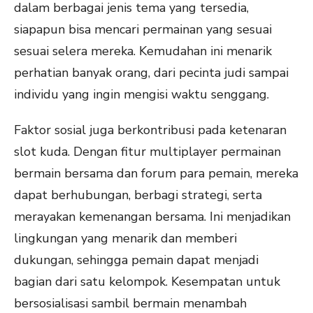
dalam berbagai jenis tema yang tersedia,
siapapun bisa mencari permainan yang sesuai
sesuai selera mereka. Kemudahan ini menarik
perhatian banyak orang, dari pecinta judi sampai
individu yang ingin mengisi waktu senggang.
Faktor sosial juga berkontribusi pada ketenaran
slot kuda. Dengan fitur multiplayer permainan
bermain bersama dan forum para pemain, mereka
dapat berhubungan, berbagi strategi, serta
merayakan kemenangan bersama. Ini menjadikan
lingkungan yang menarik dan memberi
dukungan, sehingga pemain dapat menjadi
bagian dari satu kelompok. Kesempatan untuk
bersosialisasi sambil bermain menambah