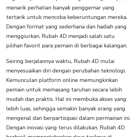
menarik perhatian banyak penggemar yang
tertarik untuk mencoba keberuntungan mereka.
Dengan format yang sederhana dan hadiah yang
menggiurkan, Rubah 4D menjadi salah satu
pilihan favorit para pemain di berbagai kalangan.
Seiring berjalannya waktu, Rubah 4D mulai
menyesuaikan diri dengan perubahan teknologi.
Kemunculan platform online memungkinkan
pemain untuk memasang taruhan secara lebih
mudah dan praktis. Hal ini membuka akses yang
lebih luas, sehingga semakin banyak orang yang
mengenal dan berpartisipasi dalam permainan ini.
Dengan inovasi yang terus dilakukan, Rubah 4D