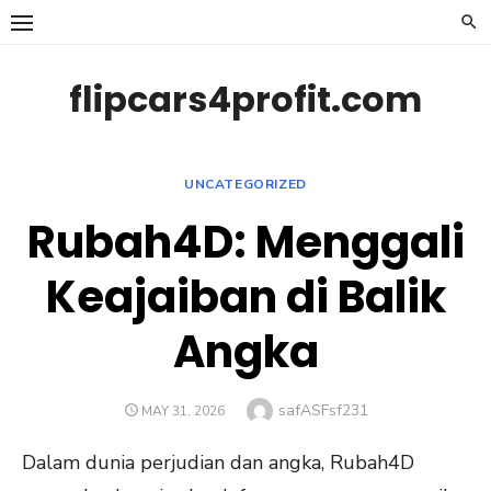
Skip
to
content
flipcars4profit.com
UNCATEGORIZED
Rubah4D: Menggali
Keajaiban di Balik
Angka
Author
safASFsf231
POSTED
MAY 31, 2026
ON
Dalam dunia perjudian dan angka, Rubah4D