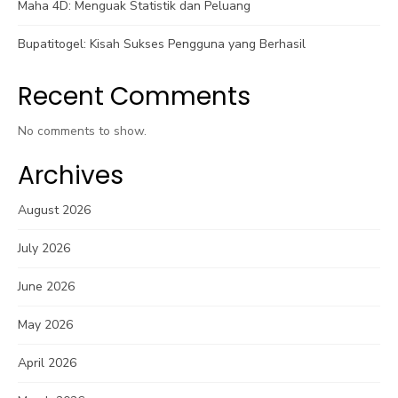
Maha 4D: Menguak Statistik dan Peluang
Bupatitogel: Kisah Sukses Pengguna yang Berhasil
Recent Comments
No comments to show.
Archives
August 2026
July 2026
June 2026
May 2026
April 2026