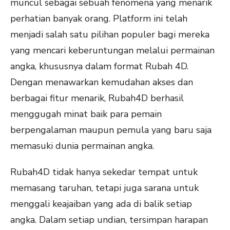
muncul sebagai sebuah fenomena yang menarik
perhatian banyak orang. Platform ini telah
menjadi salah satu pilihan populer bagi mereka
yang mencari keberuntungan melalui permainan
angka, khususnya dalam format Rubah 4D.
Dengan menawarkan kemudahan akses dan
berbagai fitur menarik, Rubah4D berhasil
menggugah minat baik para pemain
berpengalaman maupun pemula yang baru saja
memasuki dunia permainan angka.
Rubah4D tidak hanya sekedar tempat untuk
memasang taruhan, tetapi juga sarana untuk
menggali keajaiban yang ada di balik setiap
angka. Dalam setiap undian, tersimpan harapan