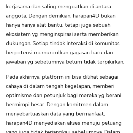
kerjasama dan saling menguatkan di antara
anggota. Dengan demikian, harapan4D bukan
hanya hanya alat bantu, tetapi juga sebuah
ekosistem yg menginspirasi serta memberikan
dukungan. Setiap tindak interaksi di komunitas
berpotensi memunculkan gagasan baru dan
jawaban yg sebelumnya belum tidak terpikirkan.
Pada akhirnya, platform ini bisa dilihat sebagai
cahaya di dalam tengah kegelapan, memberi
optimisme dan petunjuk bagi mereka yg berani
bermimpi besar. Dengan komitmen dalam
menyebarluaskan data yang bermanfaat,
harapan4D menyediakan akses menuju peluang
yang juga tidak terjangkau sebelumnya. Dalam