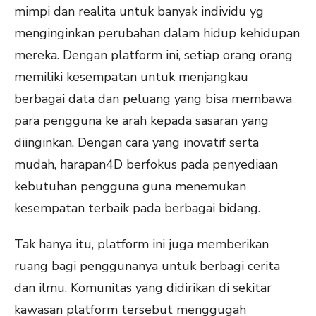
mimpi dan realita untuk banyak individu yg
menginginkan perubahan dalam hidup kehidupan
mereka. Dengan platform ini, setiap orang orang
memiliki kesempatan untuk menjangkau
berbagai data dan peluang yang bisa membawa
para pengguna ke arah kepada sasaran yang
diinginkan. Dengan cara yang inovatif serta
mudah, harapan4D berfokus pada penyediaan
kebutuhan pengguna guna menemukan
kesempatan terbaik pada berbagai bidang.
Tak hanya itu, platform ini juga memberikan
ruang bagi penggunanya untuk berbagi cerita
dan ilmu. Komunitas yang didirikan di sekitar
kawasan platform tersebut menggugah