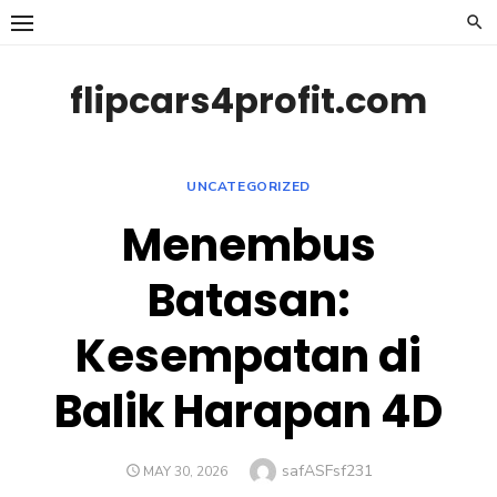
Skip
to
content
flipcars4profit.com
UNCATEGORIZED
Menembus
Batasan:
Kesempatan di
Balik Harapan 4D
Author
safASFsf231
POSTED
MAY 30, 2026
ON