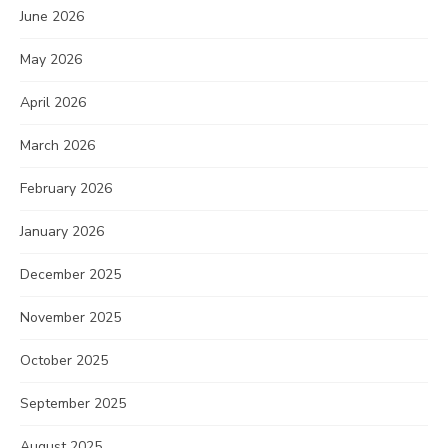
June 2026
May 2026
April 2026
March 2026
February 2026
January 2026
December 2025
November 2025
October 2025
September 2025
August 2025