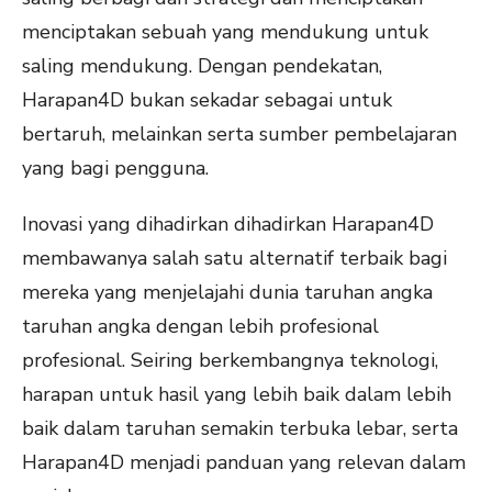
menciptakan sebuah yang mendukung untuk
saling mendukung. Dengan pendekatan,
Harapan4D bukan sekadar sebagai untuk
bertaruh, melainkan serta sumber pembelajaran
yang bagi pengguna.
Inovasi yang dihadirkan dihadirkan Harapan4D
membawanya salah satu alternatif terbaik bagi
mereka yang menjelajahi dunia taruhan angka
taruhan angka dengan lebih profesional
profesional. Seiring berkembangnya teknologi,
harapan untuk hasil yang lebih baik dalam lebih
baik dalam taruhan semakin terbuka lebar, serta
Harapan4D menjadi panduan yang relevan dalam