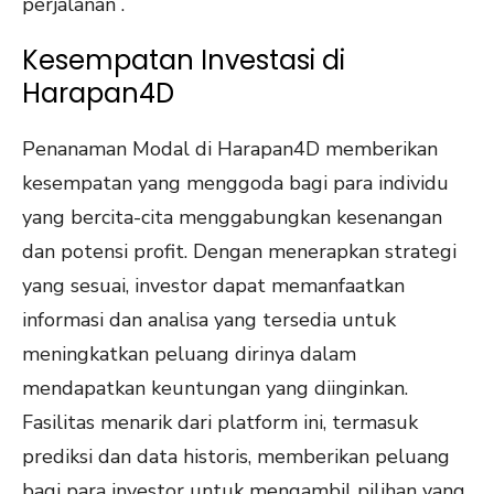
perjalanan .
Kesempatan Investasi di
Harapan4D
Penanaman Modal di Harapan4D memberikan
kesempatan yang menggoda bagi para individu
yang bercita-cita menggabungkan kesenangan
dan potensi profit. Dengan menerapkan strategi
yang sesuai, investor dapat memanfaatkan
informasi dan analisa yang tersedia untuk
meningkatkan peluang dirinya dalam
mendapatkan keuntungan yang diinginkan.
Fasilitas menarik dari platform ini, termasuk
prediksi dan data historis, memberikan peluang
bagi para investor untuk mengambil pilihan yang