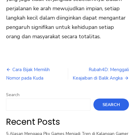
perjalanan ke arah mewujudkan impian, setiap
langkah kecil dalam diinginkan dapat mengantar
pengaruh signifikan untuk kehidupan setiap
orang dan masyarakat secara totalitas.
Post
Cara Bijak Memilih
Rubah4D: Menggali
navigation
Nomor pada Kuda
Keajaiban di Balik Angka
Search
SEARCH
Recent Posts
5 Alasan Mengapa Pkv Games Menjadi Tren di Kalangan Gamer