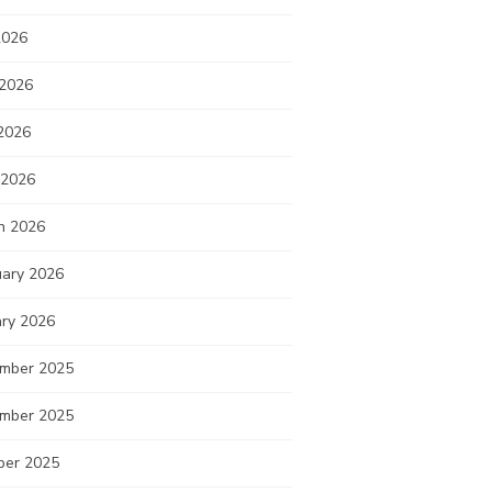
2026
 2026
2026
 2026
h 2026
uary 2026
ary 2026
mber 2025
mber 2025
ber 2025