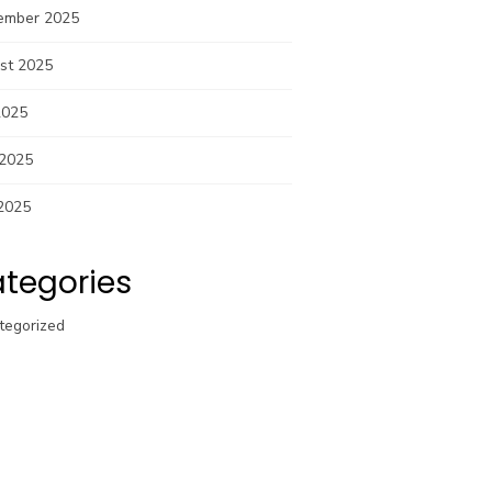
ember 2025
st 2025
2025
 2025
2025
tegories
tegorized