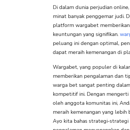
Di dalam dunia perjudian online
minat banyak penggemar judi. D
platform wargabet memberikan
keuntungan yang signifikan.
war
peluang ini dengan optimal, pen
dapat meraih kemenangan di pla
Wargabet, yang populer di kalan
memberikan pengalaman dan tip
warga bet sangat penting dalam
kompetitif ini. Dengan mengerti 
oleh anggota komunitas ini, A
meraih kemenangan yang lebih b
Ayo kita bahas strategi-strate