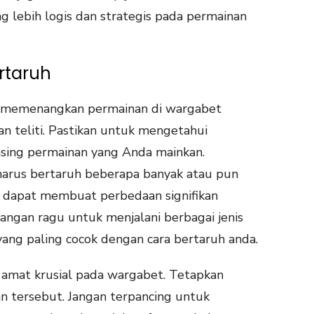
lebih logis dan strategis pada permainan
rtaruh
k memenangkan permainan di wargabet
n teliti. Pastikan untuk mengetahui
sing permainan yang Anda mainkan.
harus bertaruh beberapa banyak atau pun
if dapat membuat perbedaan signifikan
Jangan ragu untuk menjalani berbagai jenis
g paling cocok dengan cara bertaruh anda.
ll amat krusial pada wargabet. Tetapkan
an tersebut. Jangan terpancing untuk