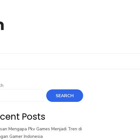
m
ch
SEARCH
cent Posts
asan Mengapa Pkv Games Menjadi Tren di
ngan Gamer Indonesia