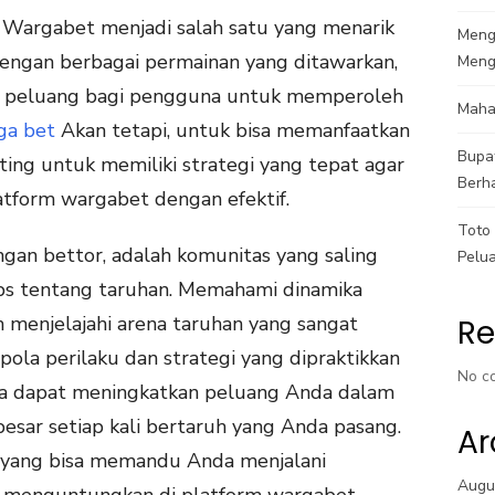
, Wargabet menjadi salah satu yang menarik
Meng
engan berbagai permainan yang ditawarkan,
Meng
 peluang bagi pengguna untuk memperoleh
Maha
ga bet
Akan tetapi, untuk bisa memanfaatkan
Bupa
ting untuk memiliki strategi yang tepat agar
Berha
tform wargabet dengan efektif.
Toto 
gan bettor, adalah komunitas yang saling
Pelu
s tentang taruhan. Memahami dinamika
 menjelajahi arena taruhan yang sangat
R
pola perilaku dan strategi yang dipraktikkan
No c
nda dapat meningkatkan peluang Anda dalam
esar setiap kali bertaruh yang Anda pasang.
Ar
gi yang bisa memandu Anda menjalani
Augu