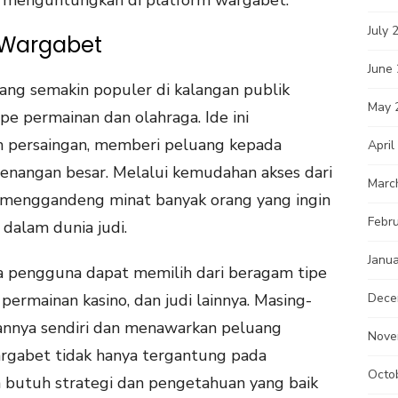
menguntungkan di platform wargabet.
July 
 Wargabet
June
ang semakin populer di kalangan publik
May 
pe permainan dan olahraga. Ide ini
 persaingan, memberi peluang kepada
April
nangan besar. Melalui kemudahan akses dari
Marc
 menggandeng minat banyak orang yang ingin
Febr
dalam dunia judi.
Janu
a pengguna dapat memilih dari beragam tipe
 permainan kasino, dan judi lainnya. Masing-
Dece
annya sendiri dan menawarkan peluang
Nove
rgabet tidak hanya tergantung pada
Octo
a butuh strategi dan pengetahuan yang baik