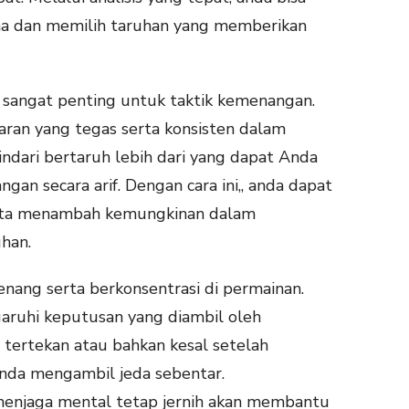
ana dan memilih taruhan yang memberikan
 sangat penting untuk taktik kemenangan.
ran yang tegas serta konsisten dalam
ndari bertaruh lebih dari yang dapat Anda
an secara arif. Dengan cara ini,, anda dapat
rta menambah kemungkinan dalam
han.
tenang serta berkonsentrasi di permainan.
aruhi keputusan yang diambil oleh
 tertekan atau bahkan kesal setelah
Anda mengambil jeda sebentar.
menjaga mental tetap jernih akan membantu