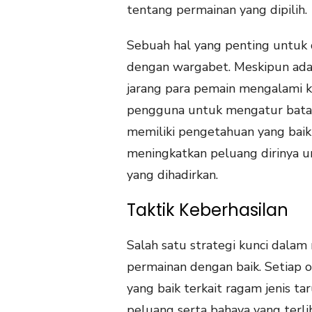
tentang permainan yang dipilih.
Sebuah hal yang penting untuk 
dengan wargabet. Meskipun ada 
jarang para pemain mengalami ke
pengguna untuk mengatur batasa
memiliki pengetahuan yang bai
meningkatkan peluang dirinya u
yang dihadirkan.
Taktik Keberhasilan
Salah satu strategi kunci dal
permainan dengan baik. Setiap 
yang baik terkait ragam jenis t
peluang serta bahaya yang terlib