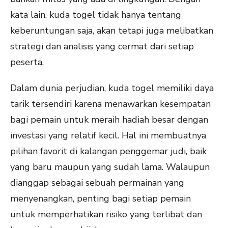
kata lain, kuda togel tidak hanya tentang
keberuntungan saja, akan tetapi juga melibatkan
strategi dan analisis yang cermat dari setiap
peserta.
Dalam dunia perjudian, kuda togel memiliki daya
tarik tersendiri karena menawarkan kesempatan
bagi pemain untuk meraih hadiah besar dengan
investasi yang relatif kecil. Hal ini membuatnya
pilihan favorit di kalangan penggemar judi, baik
yang baru maupun yang sudah lama. Walaupun
dianggap sebagai sebuah permainan yang
menyenangkan, penting bagi setiap pemain
untuk memperhatikan risiko yang terlibat dan