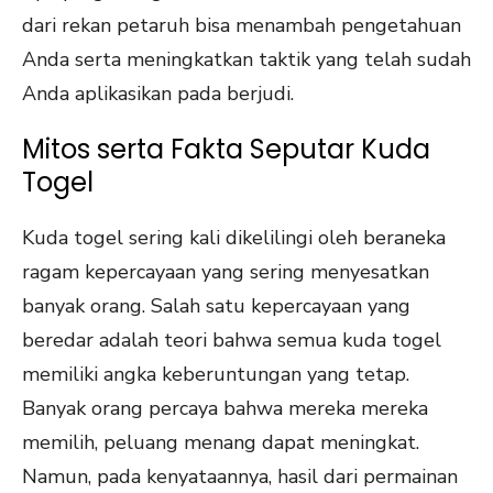
dari rekan petaruh bisa menambah pengetahuan
Anda serta meningkatkan taktik yang telah sudah
Anda aplikasikan pada berjudi.
Mitos serta Fakta Seputar Kuda
Togel
Kuda togel sering kali dikelilingi oleh beraneka
ragam kepercayaan yang sering menyesatkan
banyak orang. Salah satu kepercayaan yang
beredar adalah teori bahwa semua kuda togel
memiliki angka keberuntungan yang tetap.
Banyak orang percaya bahwa mereka mereka
memilih, peluang menang dapat meningkat.
Namun, pada kenyataannya, hasil dari permainan