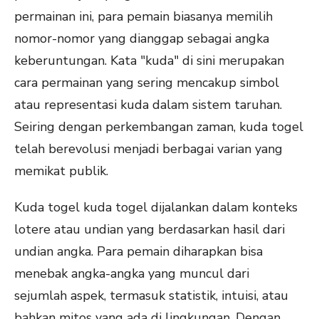
permainan ini, para pemain biasanya memilih
nomor-nomor yang dianggap sebagai angka
keberuntungan. Kata "kuda" di sini merupakan
cara permainan yang sering mencakup simbol
atau representasi kuda dalam sistem taruhan.
Seiring dengan perkembangan zaman, kuda togel
telah berevolusi menjadi berbagai varian yang
memikat publik.
Kuda togel kuda togel dijalankan dalam konteks
lotere atau undian yang berdasarkan hasil dari
undian angka. Para pemain diharapkan bisa
menebak angka-angka yang muncul dari
sejumlah aspek, termasuk statistik, intuisi, atau
bahkan mitos yang ada di lingkungan. Dengan