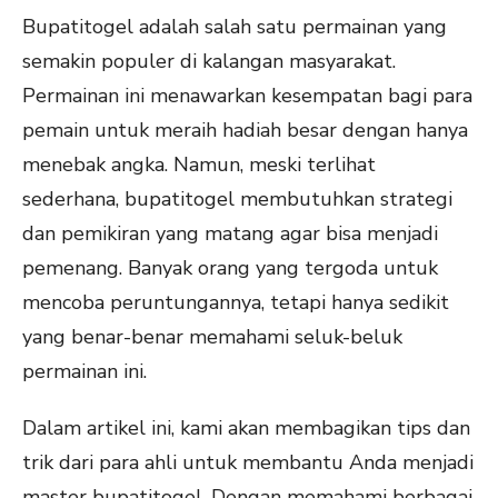
Bupatitogel adalah salah satu permainan yang
semakin populer di kalangan masyarakat.
Permainan ini menawarkan kesempatan bagi para
pemain untuk meraih hadiah besar dengan hanya
menebak angka. Namun, meski terlihat
sederhana, bupatitogel membutuhkan strategi
dan pemikiran yang matang agar bisa menjadi
pemenang. Banyak orang yang tergoda untuk
mencoba peruntungannya, tetapi hanya sedikit
yang benar-benar memahami seluk-beluk
permainan ini.
Dalam artikel ini, kami akan membagikan tips dan
trik dari para ahli untuk membantu Anda menjadi
master bupatitogel. Dengan memahami berbagai