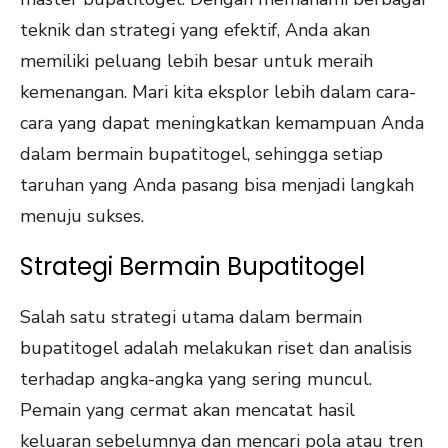
teknik dan strategi yang efektif, Anda akan
memiliki peluang lebih besar untuk meraih
kemenangan. Mari kita eksplor lebih dalam cara-
cara yang dapat meningkatkan kemampuan Anda
dalam bermain bupatitogel, sehingga setiap
taruhan yang Anda pasang bisa menjadi langkah
menuju sukses.
Strategi Bermain Bupatitogel
Salah satu strategi utama dalam bermain
bupatitogel adalah melakukan riset dan analisis
terhadap angka-angka yang sering muncul.
Pemain yang cermat akan mencatat hasil
keluaran sebelumnya dan mencari pola atau tren