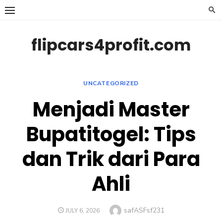
Skip
to
content
flipcars4profit.com
UNCATEGORIZED
Menjadi Master
Bupatitogel: Tips
dan Trik dari Para
Ahli
Author
safASFsf231
POSTED
JULY 6, 2026
ON