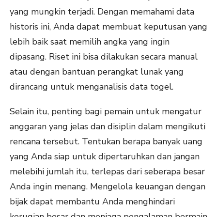
yang mungkin terjadi. Dengan memahami data
historis ini, Anda dapat membuat keputusan yang
lebih baik saat memilih angka yang ingin
dipasang. Riset ini bisa dilakukan secara manual
atau dengan bantuan perangkat lunak yang
dirancang untuk menganalisis data togel.
Selain itu, penting bagi pemain untuk mengatur
anggaran yang jelas dan disiplin dalam mengikuti
rencana tersebut. Tentukan berapa banyak uang
yang Anda siap untuk dipertaruhkan dan jangan
melebihi jumlah itu, terlepas dari seberapa besar
Anda ingin menang. Mengelola keuangan dengan
bijak dapat membantu Anda menghindari
kerugian besar dan menjaga pengalaman bermain