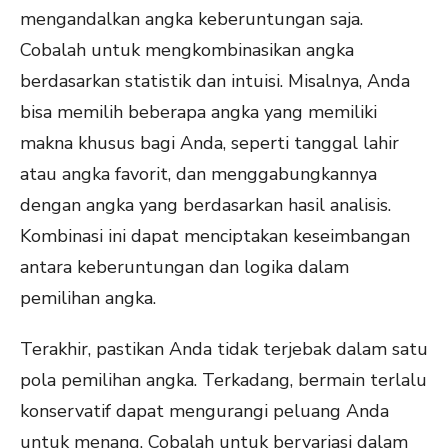
mengandalkan angka keberuntungan saja.
Cobalah untuk mengkombinasikan angka
berdasarkan statistik dan intuisi. Misalnya, Anda
bisa memilih beberapa angka yang memiliki
makna khusus bagi Anda, seperti tanggal lahir
atau angka favorit, dan menggabungkannya
dengan angka yang berdasarkan hasil analisis.
Kombinasi ini dapat menciptakan keseimbangan
antara keberuntungan dan logika dalam
pemilihan angka.
Terakhir, pastikan Anda tidak terjebak dalam satu
pola pemilihan angka. Terkadang, bermain terlalu
konservatif dapat mengurangi peluang Anda
untuk menang. Cobalah untuk bervariasi dalam