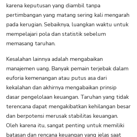
karena keputusan yang diambil tanpa
pertimbangan yang matang sering kali mengarah
pada kerugian. Sebaiknya, luangkan waktu untuk
mempelajari pola dan statistik sebelum
memasang taruhan.
Kesalahan lainnya adalah mengabaikan
manajemen uang. Banyak pemain terjebak dalam
euforia kemenangan atau putus asa dari
kekalahan dan akhirnya mengabaikan prinsip
dasar pengelolaan keuangan. Taruhan yang tidak
terencana dapat mengakibatkan kehilangan besar
dan berpotensi merusak stabilitas keuangan.
Oleh karena itu, sangat penting untuk memiliki
batasan dan rencana keuangan yang jelas saat