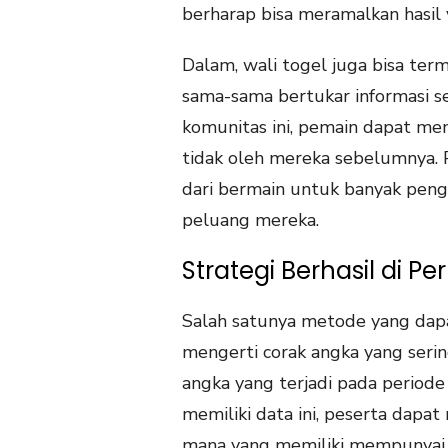
berharap bisa meramalkan hasil y
Dalam, wali togel juga bisa t
sama-sama bertukar informasi 
komunitas ini, pemain dapat m
tidak oleh mereka sebelumnya. P
dari bermain untuk banyak pen
peluang mereka.
Strategi Berhasil di P
Salah satunya metode yang dapa
mengerti corak angka yang serin
angka yang terjadi pada periode
memiliki data ini, peserta dapa
mana yang memiliki mempunyai 