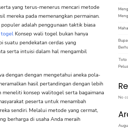
eserta yang terus-menerus mencari metode
Meng
il mereka pada memenangkan permainan.
Meng
 populer adalah penggunaan taktik biasa
Maha
 togel
Konsep wali togel bukan hanya
Bupa
pi suatu pendekatan cerdas yang
Berha
ta serta intuisi dalam hal mengambil
Toto 
Pelu
hwa dengan dengan mengetahui aneka pola-
 meramalkan hasil pertandingan dengan lebih
R
akan meneliti konsep walitogel serta bagaimana
No c
 masyarakat peserta untuk menambah
ka sendiri. Melalui metode yang cermat,
Ar
ang berharga di usaha Anda meraih
Augu