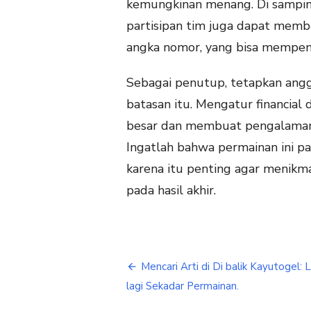
kemungkinan menang. Di samping 
partisipan tim juga dapat mem
angka nomor, yang bisa mempen
Sebagai penutup, tetapkan angg
batasan itu. Mengatur financial 
besar dan membuat pengalaman
Ingatlah bahwa permainan ini p
karena itu penting agar menikma
pada hasil akhir.
Post
Mencari Arti di Di balik Kayutogel: 
navigation
lagi Sekadar Permainan.