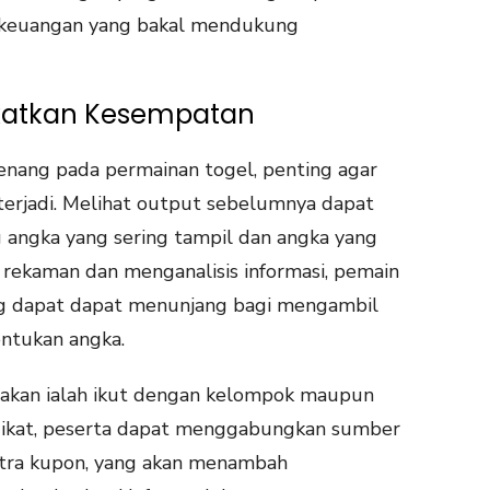
 keuangan yang bakal mendukung
ngkatkan Kesempatan
ang pada permainan togel, penting agar
erjadi. Melihat output sebelumnya dapat
angka yang sering tampil dan angka yang
rekaman dan menganalisis informasi, pemain
ang dapat dapat menunjang bagi mengambil
ntukan angka.
unakan ialah ikut dengan kelompok maupun
ikat, peserta dapat menggabungkan sumber
tra kupon, yang akan menambah