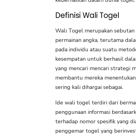
keberhasilan dalam dunia togel.
Definisi Wali Togel
Wali Togel merupakan sebutan y
permainan angka, terutama dal
pada individu atau suatu metod
kesempatan untuk berhasil dala
yang mencari mencari strategi
membantu mereka menentukan n
sering kali dihargai sebagai.
Ide wali togel terdiri dari berm
penggunaan informasi berdasark
terhadap nomor spesifik yang d
penggemar togel yang berinvest