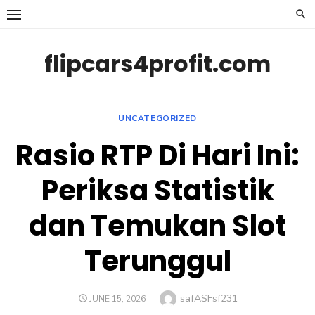
Skip
to
content
flipcars4profit.com
UNCATEGORIZED
Rasio RTP Di Hari Ini:
Periksa Statistik
dan Temukan Slot
Terunggul
Author
safASFsf231
POSTED
JUNE 15, 2026
ON