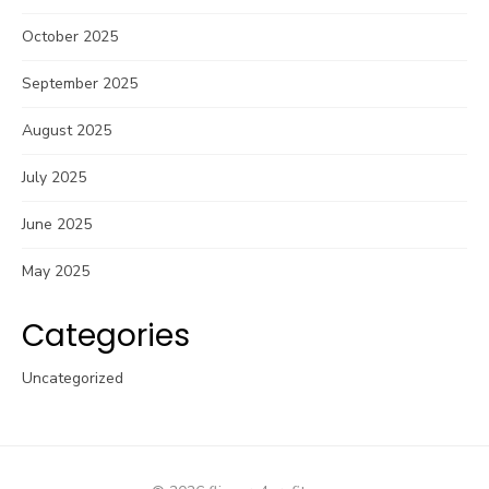
October 2025
September 2025
August 2025
July 2025
June 2025
May 2025
Categories
Uncategorized