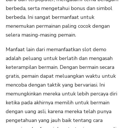
berbeda, serta mengetahui bonus dan simbol
berbeda. Ini sangat bermanfaat untuk
menemukan permainan paling cocok dengan
selera masing-masing pemain.
Manfaat lain dari memanfaatkan slot demo
adalah peluang untuk berlatih dan mengasah
keterampilan bermain. Dengan bermain secara
gratis, pemain dapat meluangkan waktu untuk
mencoba dengan taktik yang bervariasi. Ini
memungkinkan mereka untuk lebih percaya diri
ketika pada akhirnya memilih untuk bermain
dengan uang asli, karena mereka telah punya
pengetahuan yang jauh baik tentang cara