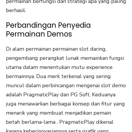
permainan berfungsi dan strategi apa yang paling
berhasil.
Perbandingan Penyedia
Permainan Demos
Di alam permainan permainan slot daring,
pengembang perangkat lunak memainkan fungsi
utama dalam menentukan mutu experience
bermainnya. Dua merk terkenal yang sering
muncul dalam perbincangan mengenai slot demo
adalah PragmaticPlay dan PG Soft. Keduanya
juga menawarkan berbagai konsep dan fitur yang
menarik yang membuat menjadikan pemain
betah berlama-lama . PragmaticPlay dikenal
karena keberinovasiannya serta grafik yang