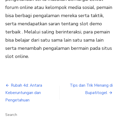
forum online atau kelompok media sosial, pemain
bisa berbagi pengalaman mereka serta taktik,
serta mendapatkan saran tentang slot demo
terbaik . Melalui saling berinteraksi, para pemain
bisa belajar dari satu sama lain satu sama lain
serta menambah pengalaman bermain pada situs
slot online.
Post
Rubah 4d: Antara
Tips dan Trik Menang di
navigation
Keberuntungan dan
Bupatitogel
Pengetahuan
Search