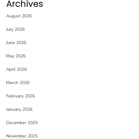
Archives
August 2026
July 2026
June 2026
May 2026
April 2026
March 2026
February 2026
January 2026
December 2025
November 2025