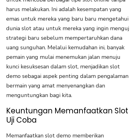
harus melakukan. Ini adalah kesempatan yang
emas untuk mereka yang baru baru mengetahui
dunia slot atau untuk mereka yang ingin menguj
strategi baru sebelum mempertaruhkan dana
uang sunguhan. Melalui kemudahan ini, banyak
pemain yang mulai menemukan jalan menuju
kunci kesuksesan dalam slot, menjadikan slot
demo sebagai aspek penting dalam pengalaman
bermain yang amat menyenangkan dan
menguntungkan bagi kita.
Keuntungan Memanfaatkan Slot
Uji Coba
Memanfaatkan slot demo memberikan