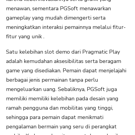
menawan, sementara PGSoft menawarkan
gameplay yang mudah dimengerti serta
meningkatkan interaksi pemainnya melalui fitur-
fitur yang unik .
Satu kelebihan slot demo dari Pragmatic Play
adalah kemudahan aksesibilitas serta beragam
game yang disediakan. Pemain dapat menjelajahi
berbagai jenis permainan tanpa perlu
mengeluarkan uang. Sebaliknya, PGSoft juga
memiliki memiliki kelebihan pada desain yang
ramah pengguna dan mobilitas yang tinggi,
sehingga para pemain dapat menikmati
pengalaman bermain yang seru di perangkat