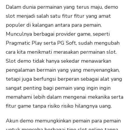
Dalam dunia permainan yang terus maju, demo
slot menjadi salah satu fitur fitur yang amat
populer di kalangan antara para pemain.
Munculnya berbagai provider game, seperti
Pragmatic Play serta PG Soft, sudah mengubah
cara kita menikmati merasakan permainan slot.
Slot demo tidak hanya sekedar menawarkan
pengalaman bermain yang yang menyenangkan,
tetapi juga berfungsi berperan sebagai alat yang
sangat penting bagi pemain yang ingin ingin
memahami lebih dalam mengenai mekanika serta
fitur game tanpa risiko risiko hilangnya uang.
Akun demo memungkinkan pemain para pemain
untuk mencoba berbagai tipe slot online tanpa