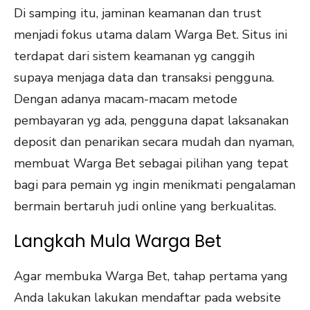
Di samping itu, jaminan keamanan dan trust
menjadi fokus utama dalam Warga Bet. Situs ini
terdapat dari sistem keamanan yg canggih
supaya menjaga data dan transaksi pengguna.
Dengan adanya macam-macam metode
pembayaran yg ada, pengguna dapat laksanakan
deposit dan penarikan secara mudah dan nyaman,
membuat Warga Bet sebagai pilihan yang tepat
bagi para pemain yg ingin menikmati pengalaman
bermain bertaruh judi online yang berkualitas.
Langkah Mula Warga Bet
Agar membuka Warga Bet, tahap pertama yang
Anda lakukan lakukan mendaftar pada website