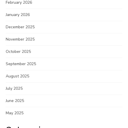
February 2026
January 2026
December 2025
November 2025
October 2025
September 2025
August 2025
July 2025
June 2025
May 2025