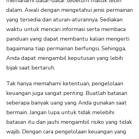
memahami dasar-dasar sebelum masuk lebih
dalam. Awali dengan mengetahui jenis permainan
yang tersedia dan aturan-aturannya. Sediakan
waktu untuk mencari informasi serta membaca
panduan yang dapat membantu kalian mengerti
bagaimana tiap permainan berfungsi. Sehingga,
Anda dapat mengambil keputusan yang lebih
bijak saat bertaruh.
Tak hanya memahami ketentuan, pengelolaan
keuangan juga sangat penting. Buatlah batasan
seberapa banyak uang yang Anda gunakan saat
bermain. Jangan lupa untuk tidak melebihi
batasan itu dan jauhi mengambil risiko yang tidak
wajib. Dengan cara pengelolaan keuangan yang