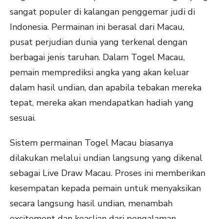
sangat populer di kalangan penggemar judi di
Indonesia. Permainan ini berasal dari Macau,
pusat perjudian dunia yang terkenal dengan
berbagai jenis taruhan. Dalam Togel Macau,
pemain memprediksi angka yang akan keluar
dalam hasil undian, dan apabila tebakan mereka
tepat, mereka akan mendapatkan hadiah yang
sesuai.
Sistem permainan Togel Macau biasanya
dilakukan melalui undian langsung yang dikenal
sebagai Live Draw Macau. Proses ini memberikan
kesempatan kepada pemain untuk menyaksikan
secara langsung hasil undian, menambah
excitement dan keaslian dari pengalaman