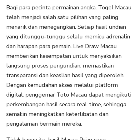
Bagi para pecinta permainan angka, Togel Macau
telah menjadi salah satu pilihan yang paling
menarik dan menegangkan. Setiap hasil undian
yang ditunggu-tunggu selalu memicu adrenalin
dan harapan para pemain. Live Draw Macau
memberikan kesempatan untuk menyaksikan
langsung proses pengundian, memastikan
transparansi dan keaslian hasil yang diperoleh.
Dengan kemudahan akses melalui platform
digital, penggemar Toto Macau dapat mengikuti
perkembangan hasil secara real-time, sehingga
semakin meningkatkan keterlibatan dan
pengalaman bermain mereka.
Tidak hanya itu, hasil Macau Prize yang