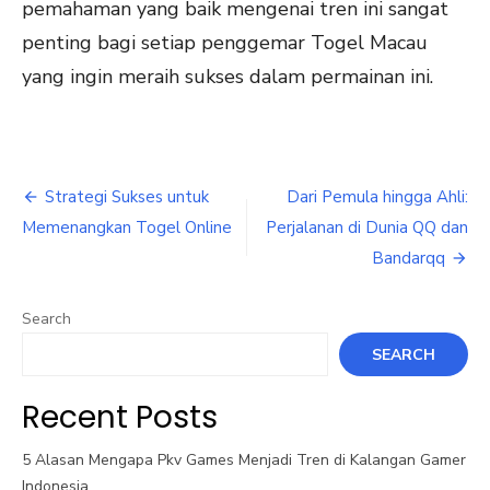
pemahaman yang baik mengenai tren ini sangat
penting bagi setiap penggemar Togel Macau
yang ingin meraih sukses dalam permainan ini.
Post
Strategi Sukses untuk
Dari Pemula hingga Ahli:
navigation
Memenangkan Togel Online
Perjalanan di Dunia QQ dan
Bandarqq
Search
SEARCH
Recent Posts
5 Alasan Mengapa Pkv Games Menjadi Tren di Kalangan Gamer
Indonesia