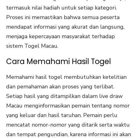
termasuk nilai hadiah untuk setiap kategori.
Proses ini memastikan bahwa semua peserta
mendapat informasi yang akurat dan langsung,
menjaga kepercayaan masyarakat terhadap
sistem Togel Macau.
Cara Memahami Hasil Togel
Memahami hasil togel membutuhkan ketelitian
dan pemahaman akan proses yang terlibat.
Setiap hasil yang ditampilkan dalam live draw
Macau menginformasikan pemain tentang nomor
yang keluar dan hasil taruhan. Pemain perlu
mencatat nomor-nomor yang ditarik serta waktu
dan tempat pengundian, karena informasi ini akan