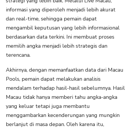
strategi yang lebih baik. Melalui Live Macau,
informasi yang diperoleh menjadi lebih akurat
dan real-time, sehingga pemain dapat
mengambil keputusan yang lebih informasional
berdasarkan data terkini. Ini membuat proses
memilih angka menjadi lebih strategis dan
terencana.
Akhirnya, dengan memanfaatkan data dari Macau
Pools, pemain dapat melakukan analisis
mendalam terhadap hasil-hasil sebelumnya. Hasil
Macau tidak hanya memberi tahu angka-angka
yang keluar tetapi juga membantu
menggambarkan kecenderungan yang mungkin
berlanjut di masa depan. Oleh karena itu,