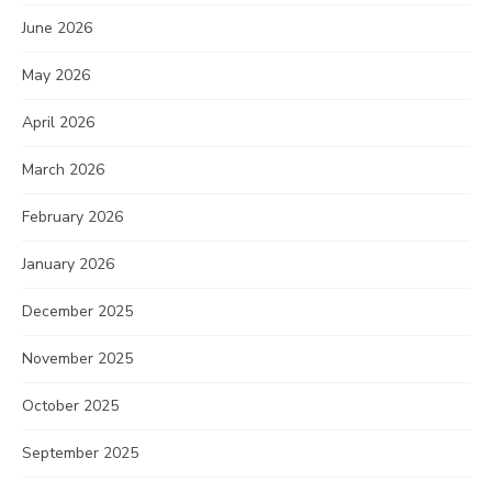
June 2026
May 2026
April 2026
March 2026
February 2026
January 2026
December 2025
November 2025
October 2025
September 2025