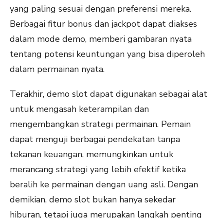
yang paling sesuai dengan preferensi mereka.
Berbagai fitur bonus dan jackpot dapat diakses
dalam mode demo, memberi gambaran nyata
tentang potensi keuntungan yang bisa diperoleh
dalam permainan nyata.
Terakhir, demo slot dapat digunakan sebagai alat
untuk mengasah keterampilan dan
mengembangkan strategi permainan. Pemain
dapat menguji berbagai pendekatan tanpa
tekanan keuangan, memungkinkan untuk
merancang strategi yang lebih efektif ketika
beralih ke permainan dengan uang asli. Dengan
demikian, demo slot bukan hanya sekedar
hiburan, tetapi juga merupakan langkah penting