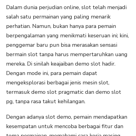
Dalam dunia perjudian online, slot telah menjadi
salah satu permainan yang paling menarik
perhatian. Namun, bukan hanya para pemain
berpengalaman yang menikmati keseruan ini; kini,
penggemar baru pun bisa merasakan sensasi
bermain slot tanpa harus mempertaruhkan uang
mereka. Di sinilah keajaiban demo slot hadir.
Dengan mode ini, para pemain dapat
mengeksplorasi berbagai jenis mesin slot,
termasuk demo slot pragmatic dan demo slot
pg, tanpa rasa takut kehilangan.
Dengan adanya slot demo, pemain mendapatkan
kesempatan untuk mencoba berbagai fitur dan
tema permainan, memahami cara kerja masing-