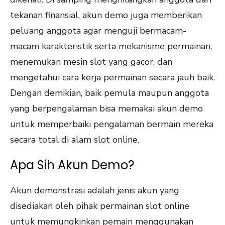
tekanan finansial, akun demo juga memberikan
peluang anggota agar menguji bermacam-
macam karakteristik serta mekanisme permainan,
menemukan mesin slot yang gacor, dan
mengetahui cara kerja permainan secara jauh baik.
Dengan demikian, baik pemula maupun anggota
yang berpengalaman bisa memakai akun demo
untuk memperbaiki pengalaman bermain mereka
secara total di alam slot online.
Apa Sih Akun Demo?
Akun demonstrasi adalah jenis akun yang
disediakan oleh pihak permainan slot online
untuk memungkinkan pemain menggunakan