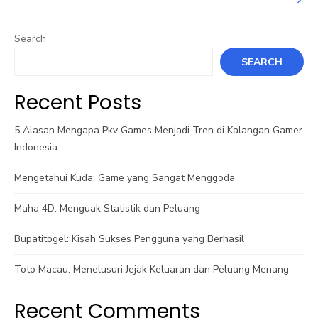
Search
SEARCH
Recent Posts
5 Alasan Mengapa Pkv Games Menjadi Tren di Kalangan Gamer
Indonesia
Mengetahui Kuda: Game yang Sangat Menggoda
Maha 4D: Menguak Statistik dan Peluang
Bupatitogel: Kisah Sukses Pengguna yang Berhasil
Toto Macau: Menelusuri Jejak Keluaran dan Peluang Menang
Recent Comments