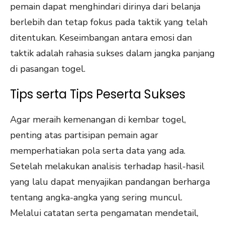
pemain dapat menghindari dirinya dari belanja
berlebih dan tetap fokus pada taktik yang telah
ditentukan. Keseimbangan antara emosi dan
taktik adalah rahasia sukses dalam jangka panjang
di pasangan togel.
Tips serta Tips Peserta Sukses
Agar meraih kemenangan di kembar togel,
penting atas partisipan pemain agar
memperhatiakan pola serta data yang ada.
Setelah melakukan analisis terhadap hasil-hasil
yang lalu dapat menyajikan pandangan berharga
tentang angka-angka yang sering muncul.
Melalui catatan serta pengamatan mendetail,