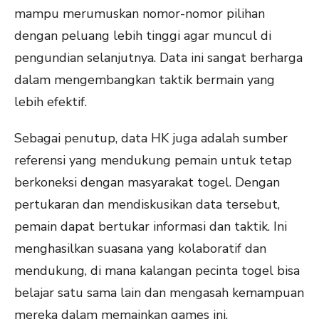
mampu merumuskan nomor-nomor pilihan
dengan peluang lebih tinggi agar muncul di
pengundian selanjutnya. Data ini sangat berharga
dalam mengembangkan taktik bermain yang
lebih efektif.
Sebagai penutup, data HK juga adalah sumber
referensi yang mendukung pemain untuk tetap
berkoneksi dengan masyarakat togel. Dengan
pertukaran dan mendiskusikan data tersebut,
pemain dapat bertukar informasi dan taktik. Ini
menghasilkan suasana yang kolaboratif dan
mendukung, di mana kalangan pecinta togel bisa
belajar satu sama lain dan mengasah kemampuan
mereka dalam memainkan games ini.