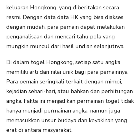
keluaran Hongkong, yang diberitakan secara
resmi. Dengan data data HK yang bisa diakses
dengan mudah, para pemain dapat melakukan
penganalisaan dan mencari tahu pola yang
mungkin muncul dari hasil undian selanjutnya.
Di dalam togel Hongkong, setiap satu angka
memiliki arti dan nilai unik bagi para pemainnya.
Para pemain seringkali terkait dengan mimpi,
kejadian sehari-hari, atau bahkan dan perhitungan
angka. Fakta ini menjadikan permainan togel tidak
hanya menjadi permainan angka, namun juga
memasukkan unsur budaya dan keyakinan yang
erat di antara masyarakat.