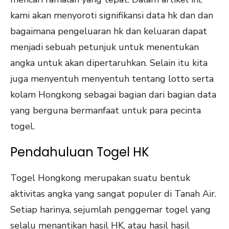
kami akan menyoroti signifikansi data hk dan dan
bagaimana pengeluaran hk dan keluaran dapat
menjadi sebuah petunjuk untuk menentukan
angka untuk akan dipertaruhkan. Selain itu kita
juga menyentuh menyentuh tentang lotto serta
kolam Hongkong sebagai bagian dari bagian data
yang berguna bermanfaat untuk para pecinta
togel.
Pendahuluan Togel HK
Togel Hongkong merupakan suatu bentuk
aktivitas angka yang sangat populer di Tanah Air.
Setiap harinya, sejumlah penggemar togel yang
selalu menantikan hasil HK, atau hasil hasil