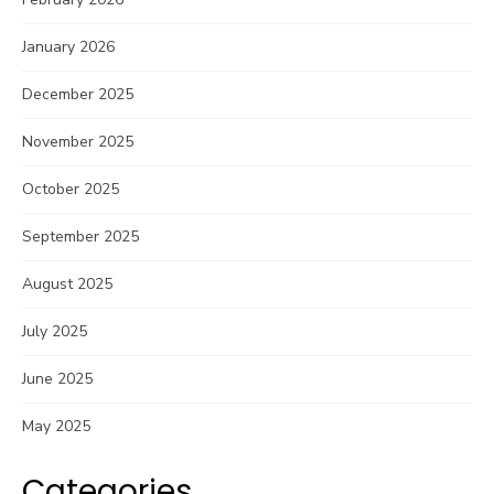
January 2026
December 2025
November 2025
October 2025
September 2025
August 2025
July 2025
June 2025
May 2025
Categories