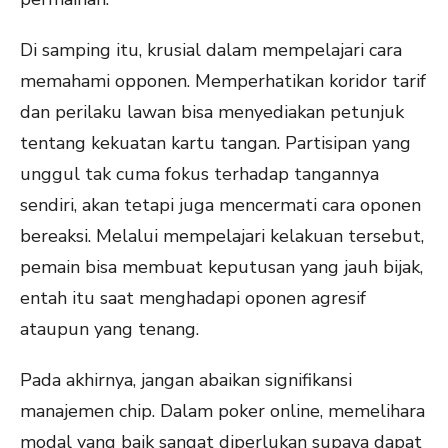
Di samping itu, krusial dalam mempelajari cara
memahami opponen. Memperhatikan koridor tarif
dan perilaku lawan bisa menyediakan petunjuk
tentang kekuatan kartu tangan. Partisipan yang
unggul tak cuma fokus terhadap tangannya
sendiri, akan tetapi juga mencermati cara oponen
bereaksi. Melalui mempelajari kelakuan tersebut,
pemain bisa membuat keputusan yang jauh bijak,
entah itu saat menghadapi oponen agresif
ataupun yang tenang.
Pada akhirnya, jangan abaikan signifikansi
manajemen chip. Dalam poker online, memelihara
modal yang baik sangat diperlukan supaya dapat