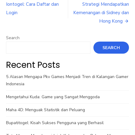
navigation
Iontogel: Cara Daftar dan
Strategi Mendapatkan
Login
Kemenangan di Sidney dan
Hong Kong
Search
SEARCH
Recent Posts
5 Alasan Mengapa Pkv Games Menjadi Tren di Kalangan Gamer
Indonesia
Mengetahui Kuda: Game yang Sangat Menggoda
Maha 4D: Menguak Statistik dan Peluang
Bupatitogel: Kisah Sukses Pengguna yang Berhasil