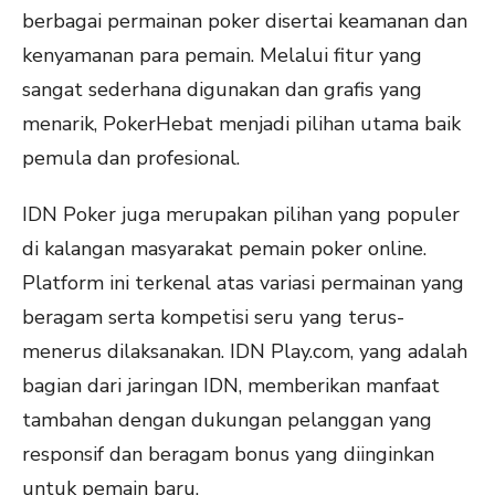
berbagai permainan poker disertai keamanan dan
kenyamanan para pemain. Melalui fitur yang
sangat sederhana digunakan dan grafis yang
menarik, PokerHebat menjadi pilihan utama baik
pemula dan profesional.
IDN Poker juga merupakan pilihan yang populer
di kalangan masyarakat pemain poker online.
Platform ini terkenal atas variasi permainan yang
beragam serta kompetisi seru yang terus-
menerus dilaksanakan. IDN Play.com, yang adalah
bagian dari jaringan IDN, memberikan manfaat
tambahan dengan dukungan pelanggan yang
responsif dan beragam bonus yang diinginkan
untuk pemain baru.