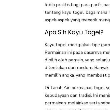
lebih praktis bagi para partisipa
tentang kayu togel, bagaimana 
aspek-aspek yang menarik menge
Apa Sih Kayu Togel?
Kayu togel merupakan tipe game
Permainan ini pada dasarnya m
dipilih oleh pemain, yang selanj
ditentukan dari random. Banya
memilih angka, yang membuat ga
Di Tanah Air, permainan togel s
kebudayaan dan tradisi. Ini men
permainan, melainkan serta seb