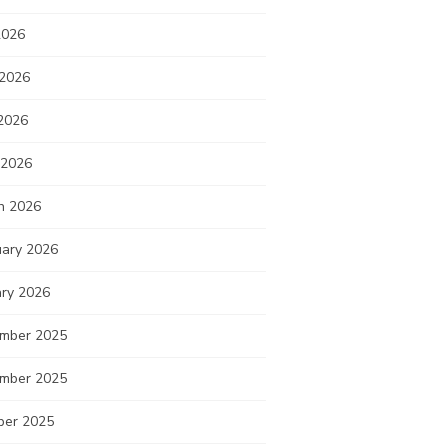
2026
 2026
2026
 2026
h 2026
uary 2026
ary 2026
mber 2025
mber 2025
ber 2025