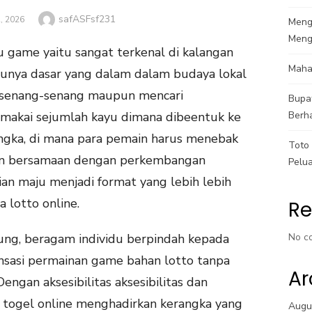
Author
safASFsf231
D
, 2026
Meng
Meng
u game yaitu sangat terkenal di kalangan
Maha
 punya dasar yang dalam dalam budaya lokal
bersenang-senang maupun mencari
Bupa
makai sejumlah kayu dimana dibeentuk ke
Berha
gka, di mana para pemain harus menebak
Toto 
lan bersamaan dengan perkembangan
Pelu
ian maju menjadi format yang lebih lebih
a lotto online.
R
ung, beragam individu berpindah kepada
No c
nsasi permainan game bahan lotto tanpa
Ar
Dengan aksesibilitas aksesibilitas dan
togel online menghadirkan kerangka yang
Augu