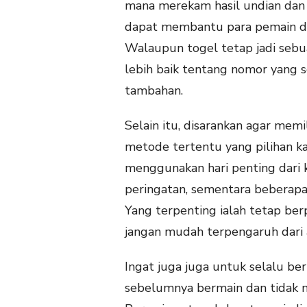
mana merekam hasil undian dan 
dapat membantu para pemain da
Walaupun togel tetap jadi seb
lebih baik tentang nomor yang 
tambahan.
Selain itu, disarankan agar mem
metode tertentu yang pilihan k
menggunakan hari penting dari 
peringatan, sementara beberapa
Yang terpenting ialah tetap be
jangan mudah terpengaruh dari a
Ingat juga juga untuk selalu be
sebelumnya bermain dan tidak 