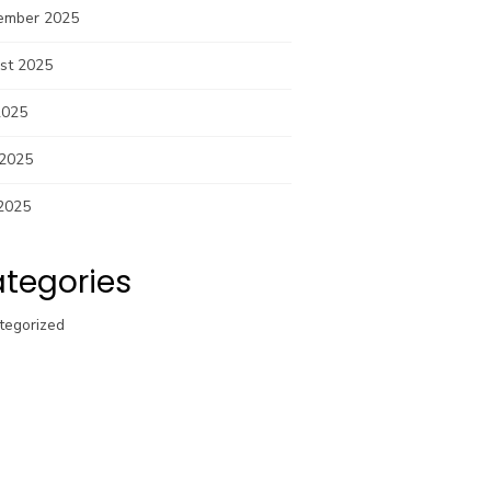
ember 2025
st 2025
2025
 2025
2025
tegories
tegorized