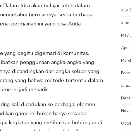
n. Dalam, kita akan belajar lebih dalam
July 
mengetahui bermainnya, serta berbagai
June
nai permainan ini yang bisa Anda.
May 
April
 yang begitu digemari di komunitas.
Marc
elibatkan penggunaan angka-angka yang
utnya dibandingkan dari angka keluar yang
Febr
k orang yang bahwa metode tertentu dalam
Janu
me ini jadi menarik.
Dece
ering kali dipadukan ke berbagai elemen
Nove
jadikan game ini bukan hanya sekadar
agai kegiatan yang melibatkan hubungan di
Octo