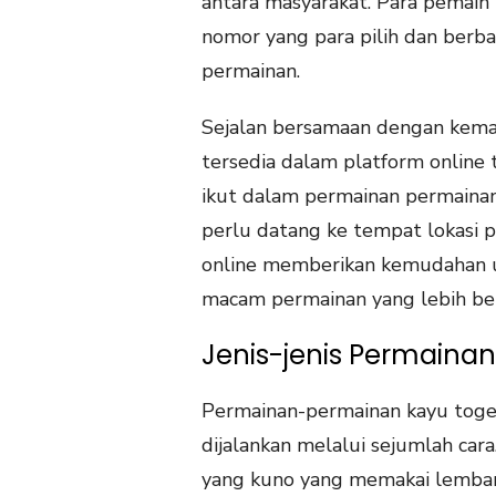
antara masyarakat. Para pemai
nomor yang para pilih dan ber
permainan.
Sejalan bersamaan dengan kemaju
tersedia dalam platform online
ikut dalam permainan permainan 
perlu datang ke tempat lokasi 
online memberikan kemudahan un
macam permainan yang lebih be
Jenis-jenis Permaina
Permainan-permainan kayu togel 
dijalankan melalui sejumlah car
yang kuno yang memakai lembara