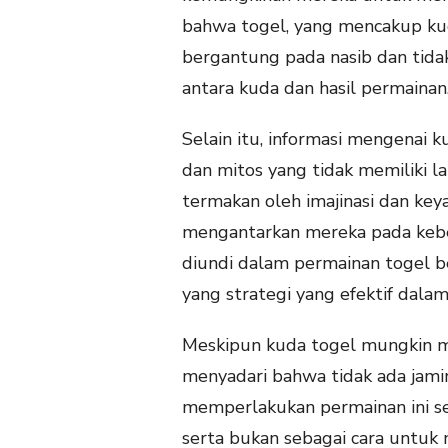
bahwa togel, yang mencakup ku
bergantung pada nasib dan tidak
antara kuda dan hasil permainan
Selain itu, informasi mengenai ku
dan mitos yang tidak memiliki la
termakan oleh imajinasi dan ke
mengantarkan mereka pada kebe
diundi dalam permainan togel ber
yang strategi yang efektif dala
Meskipun kuda togel mungkin m
menyadari bahwa tidak ada jami
memperlakukan permainan ini sec
serta bukan sebagai cara untuk 