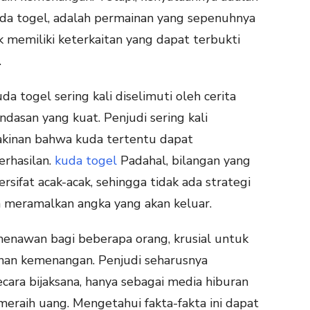
da togel, adalah permainan yang sepenuhnya
 memiliki keterkaitan yang dapat terbukti
.
da togel sering kali diselimuti oleh cerita
ndasan yang kuat. Penjudi sering kali
yakinan bahwa kuda tertentu dapat
rhasilan.
kuda togel
Padahal, bilangan yang
sifat acak-acak, sehingga tidak ada strategi
m meramalkan angka yang akan keluar.
enawan bagi beberapa orang, krusial untuk
nan kemenangan. Penjudi seharusnya
ara bijaksana, hanya sebagai media hiburan
meraih uang. Mengetahui fakta-fakta ini dapat