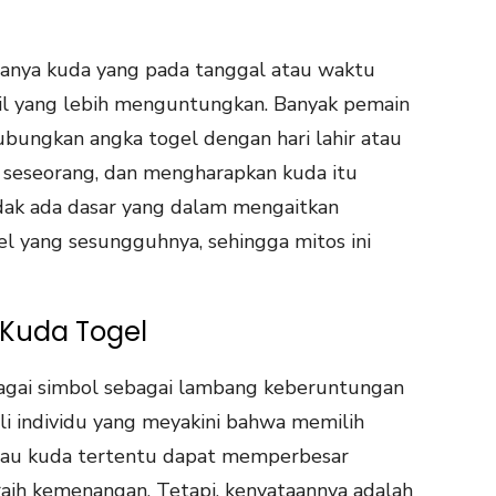
asanya kuda yang pada tanggal atau waktu
il yang lebih menguntungkan. Banyak pemain
ungkan angka togel dengan hari lahir atau
p seseorang, dan mengharapkan kuda itu
dak ada dasar yang dalam mengaitkan
el yang sesungguhnya, sehingga mitos ini
Kuda Togel
bagai simbol sebagai lambang keberuntungan
ali individu yang meyakini bahwa memilih
tau kuda tertentu dapat memperbesar
ih kemenangan. Tetapi, kenyataannya adalah