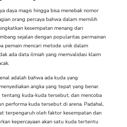
nya daya magis hingga bisa menebak nomor
agian orang percaya bahwa dalam memilih
eningkatkan kesempatan menang dari
kembang sejalan dengan popularitas permainan
apa pemain mencari metode unik dalam
dak ada data ilmiah yang memvalidasi klaim
cak.
kenal adalah bahwa ada kuda yang
 menyediakan angka yang tepat yang benar.
u tentang kuda-kuda tersebut, dan mencoba
 performa kuda tersebut di arena. Padahal,
t terpengaruh oleh faktor kesempatan dan
arkan kepercayaan akan satu kuda tertentu