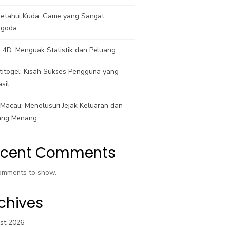
etahui Kuda: Game yang Sangat
goda
 4D: Menguak Statistik dan Peluang
titogel: Kisah Sukses Pengguna yang
sil
Macau: Menelusuri Jejak Keluaran dan
ang Menang
ecent Comments
omments to show.
chives
st 2026