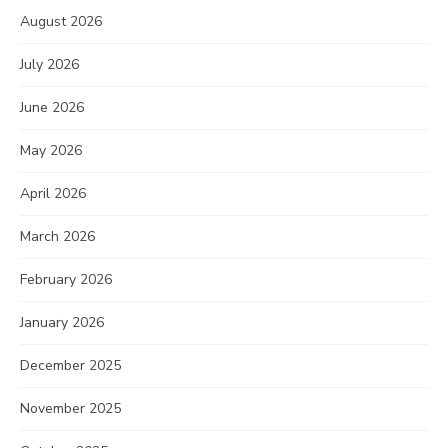
August 2026
July 2026
June 2026
May 2026
April 2026
March 2026
February 2026
January 2026
December 2025
November 2025