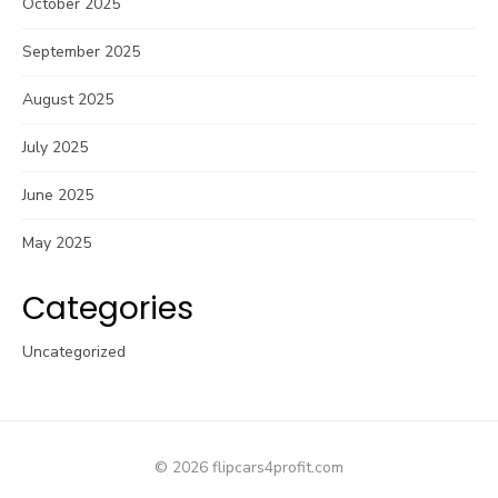
October 2025
September 2025
August 2025
July 2025
June 2025
May 2025
Categories
Uncategorized
© 2026 flipcars4profit.com