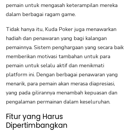
pemain untuk mengasah keterampilan mereka
dalam berbagai ragam game.
Tidak hanya itu, Kuda Poker juga menawarkan
hadiah dan penawaran yang bagi kalangan
pemainnya. Sistem penghargaan yang secara baik
memberikan motivasi tambahan untuk para
pemain untuk selalu aktif dan menikmati
platform ini. Dengan berbagai penawaran yang
menarik, para pemain akan merasa diapresiasi,
yang pada gilirannya menambah kepuasan dan
pengalaman permainan dalam keseluruhan.
Fitur yang Harus
Dipertimbangkan