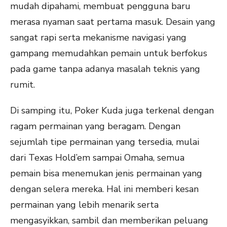
mudah dipahami, membuat pengguna baru
merasa nyaman saat pertama masuk. Desain yang
sangat rapi serta mekanisme navigasi yang
gampang memudahkan pemain untuk berfokus
pada game tanpa adanya masalah teknis yang
rumit.
Di samping itu, Poker Kuda juga terkenal dengan
ragam permainan yang beragam. Dengan
sejumlah tipe permainan yang tersedia, mulai
dari Texas Hold’em sampai Omaha, semua
pemain bisa menemukan jenis permainan yang
dengan selera mereka. Hal ini memberi kesan
permainan yang lebih menarik serta
mengasyikkan, sambil dan memberikan peluang