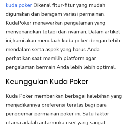
kuda poker
Dikenal fitur-fitur yang mudah
digunakan dan beragam variasi permainan,
KudaPoker menawarkan pengalaman yang
menyenangkan tetapi dan nyaman. Dalam artikel
ini, kami akan menelaah kuda poker dengan lebih
mendalam serta aspek yang harus Anda
perhatikan saat memilih platform agar
pengalaman bermain Anda lebih lebih optimal.
Keunggulan Kuda Poker
Kuda Poker memberikan berbagai kelebihan yang
menjadikannya preferensi teratas bagi para
penggemar permainan poker ini. Satu faktor
utama adalah antarmuka user yang sangat