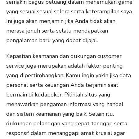
semakin bagus peluang dalam menemukan game
yang sesuai sesuai selera serta keterampilan saya.
Ini juga akan menjamin jika Anda tidak akan
merasa jenuh serta selalu mendapatkan
pengalaman baru yang dapat dijajal.
Kepastian keamanan dan dukungan customer
service juga merupakan adalah faktor penting
yang dipertimbangkan. Kamu ingin yakin jika data
personal serta keuangan Anda terjamin saat
bermain di kudapoker. Pilihlah situs yang
menawarkan pengaman informasi yang handal
dan sistem keamanan yang baik. Selain itu,
dukungan pelanggan yang cepat tanggap serta
responsif dalam menanggapi amat krusial agar