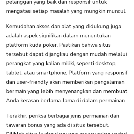
pelanggan yang baik dan responsif untuk
mengatasi setiap masalah yang mungkin muncul.
Kemudahan akses dan alat yang didukung juga
adalah aspek signifikan dalam menentukan
platform kuda poker. Pastikan bahwa situs
tersebut dapat dijangkau dengan mudah melalui
perangkat yang kalian miliki, seperti desktop,
tablet, atau smartphone. Platform yang responsif
dan user-friendly akan memberikan pengalaman
bermain yang lebih menyenangkan dan membuat
Anda kerasan berlama-lama di dalam permainan.
Terakhir, periksa berbagai jenis permainan dan
tawaran bonus yang ada di situs tersebut.