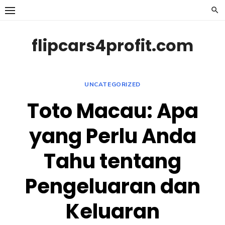
Skip
to
content
flipcars4profit.com
UNCATEGORIZED
Toto Macau: Apa
yang Perlu Anda
Tahu tentang
Pengeluaran dan
Keluaran