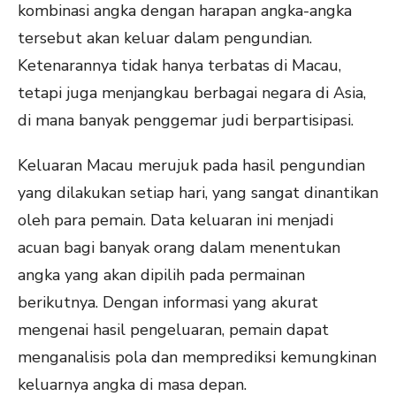
kombinasi angka dengan harapan angka-angka
tersebut akan keluar dalam pengundian.
Ketenarannya tidak hanya terbatas di Macau,
tetapi juga menjangkau berbagai negara di Asia,
di mana banyak penggemar judi berpartisipasi.
Keluaran Macau merujuk pada hasil pengundian
yang dilakukan setiap hari, yang sangat dinantikan
oleh para pemain. Data keluaran ini menjadi
acuan bagi banyak orang dalam menentukan
angka yang akan dipilih pada permainan
berikutnya. Dengan informasi yang akurat
mengenai hasil pengeluaran, pemain dapat
menganalisis pola dan memprediksi kemungkinan
keluarnya angka di masa depan.