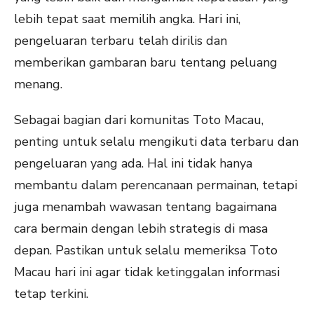
lebih tepat saat memilih angka. Hari ini,
pengeluaran terbaru telah dirilis dan
memberikan gambaran baru tentang peluang
menang.
Sebagai bagian dari komunitas Toto Macau,
penting untuk selalu mengikuti data terbaru dan
pengeluaran yang ada. Hal ini tidak hanya
membantu dalam perencanaan permainan, tetapi
juga menambah wawasan tentang bagaimana
cara bermain dengan lebih strategis di masa
depan. Pastikan untuk selalu memeriksa Toto
Macau hari ini agar tidak ketinggalan informasi
tetap terkini.