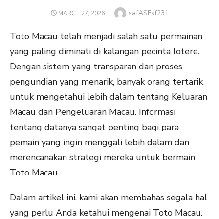
Author
safASFsf231
POSTED
MARCH 27, 2026
ON
Toto Macau telah menjadi salah satu permainan
yang paling diminati di kalangan pecinta lotere.
Dengan sistem yang transparan dan proses
pengundian yang menarik, banyak orang tertarik
untuk mengetahui lebih dalam tentang Keluaran
Macau dan Pengeluaran Macau. Informasi
tentang datanya sangat penting bagi para
pemain yang ingin menggali lebih dalam dan
merencanakan strategi mereka untuk bermain
Toto Macau.
Dalam artikel ini, kami akan membahas segala hal
yang perlu Anda ketahui mengenai Toto Macau.