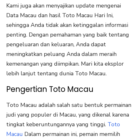
Kami juga akan menyajikan update mengenai
Data Macau dan hasil Toto Macau Hari Ini,
sehingga Anda tidak akan ketinggalan informasi
penting. Dengan pemahaman yang baik tentang
pengeluaran dan keluaran, Anda dapat
meningkatkan peluang Anda dalam meraih
kemenangan yang diimpikan. Mari kita eksplor
lebih lanjut tentang dunia Toto Macau.
Pengertian Toto Macau
Toto Macau adalah salah satu bentuk permainan
judi yang populer di Macau, yang dikenal karena
tingkat keberuntungannya yang tinggi.
Toto
Macau
Dalam permainan ini, pemain memilih