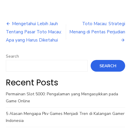
Post
Mengetahui Lebih Jauh
Toto Macau: Strategi
navigation
Tentang Pasar Toto Macau:
Menang di Pentas Perjudian
Apa yang Harus Diketahui
Search
SEARCH
Recent Posts
Permainan Slot 5000: Pengalaman yang Mengasyikkan pada
Game Online
5 Alasan Mengapa Pkv Games Menjadi Tren di Kalangan Gamer
Indonesia