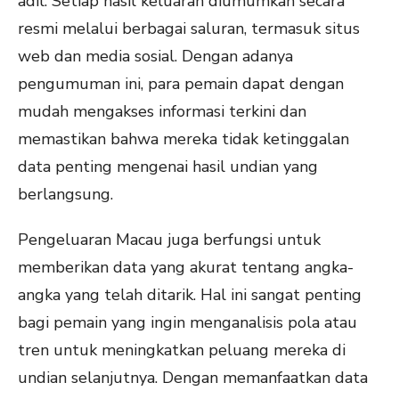
adil. Setiap hasil keluaran diumumkan secara
resmi melalui berbagai saluran, termasuk situs
web dan media sosial. Dengan adanya
pengumuman ini, para pemain dapat dengan
mudah mengakses informasi terkini dan
memastikan bahwa mereka tidak ketinggalan
data penting mengenai hasil undian yang
berlangsung.
Pengeluaran Macau juga berfungsi untuk
memberikan data yang akurat tentang angka-
angka yang telah ditarik. Hal ini sangat penting
bagi pemain yang ingin menganalisis pola atau
tren untuk meningkatkan peluang mereka di
undian selanjutnya. Dengan memanfaatkan data