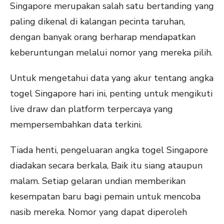
Singapore merupakan salah satu bertanding yang
paling dikenal di kalangan pecinta taruhan,
dengan banyak orang berharap mendapatkan
keberuntungan melalui nomor yang mereka pilih.
Untuk mengetahui data yang akur tentang angka
togel Singapore hari ini, penting untuk mengikuti
live draw dan platform terpercaya yang
mempersembahkan data terkini.
Tiada henti, pengeluaran angka togel Singapore
diadakan secara berkala, Baik itu siang ataupun
malam. Setiap gelaran undian memberikan
kesempatan baru bagi pemain untuk mencoba
nasib mereka. Nomor yang dapat diperoleh