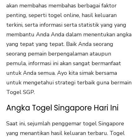
akan membahas membahas berbagai faktor
penting, seperti togel online, hasil keluaran
terkini, serta informasi serta statistik yang yang
membantu Anda Anda dalam menentukan angka
yang tepat yang tepat. Baik Anda seorang
seorang pemain berpengalaman ataupun
pemula, informasi ini akan sangat bermanfaat
untuk Anda semua. Ayo kita simak bersama
untuk mengetahui strategi terbaik guna bermain
Togel SGP.
Angka Togel Singapore Hari Ini
Saat ini, sejumlah penggemar togel Singapore
yang menantikan hasil keluaran terbaru. Togel