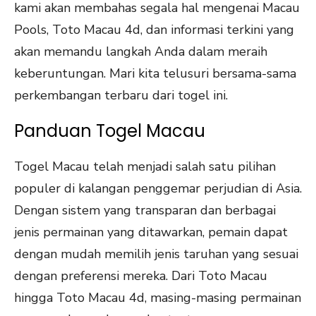
kami akan membahas segala hal mengenai Macau
Pools, Toto Macau 4d, dan informasi terkini yang
akan memandu langkah Anda dalam meraih
keberuntungan. Mari kita telusuri bersama-sama
perkembangan terbaru dari togel ini.
Panduan Togel Macau
Togel Macau telah menjadi salah satu pilihan
populer di kalangan penggemar perjudian di Asia.
Dengan sistem yang transparan dan berbagai
jenis permainan yang ditawarkan, pemain dapat
dengan mudah memilih jenis taruhan yang sesuai
dengan preferensi mereka. Dari Toto Macau
hingga Toto Macau 4d, masing-masing permainan