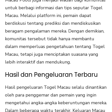
Macau Pools juga menjadi wadah bagi komunitas
untuk berbagi informasi dan tips seputar Togel
Macau. Melalui platform ini, pemain dapat
berdiskusi tentang prediksi dan mendiskusikan
beragam pengalaman mereka. Dengan demikian,
komunitas tersebut tidak hanya membantu
dalam memperluas pengetahuan tentang Togel
Macau, tetapi juga menciptakan suasana yang
lebih interaktif dan mendukung.
Hasil dan Pengeluaran Terbaru
Hasil pengeluaran Togel Macau selalu dinantikan
oleh para penggemar dan pemain yang ingin
mengetahui angka-angka keberuntungan mereka.
Dalam beberapa waktu terakhir, Keluaran Macau