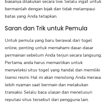
biasanya dilakukan secara live. Selalu ingat untuk
bermainlah dengan bijak dan tidak melampaui
batas yang Anda tetapkan.
Saran dan Trik untuk Pemula
Untuk pemula yang baru berawal dari togel
online, penting untuk memahami dasar-dasar
permainan sebelum Anda terjun secara langsung.
Pertama, anda harus memastikan untuk
menyeleksi situs togel yang handal dan memiliki
lisensi resmi. Hal ini akan menolong Anda merasa
lebih nyaman saat bermain dan melakukan
transaksi. Selalu baca ulasan dan menelusuri
reputasi situs tersebut dari pengguna lain.