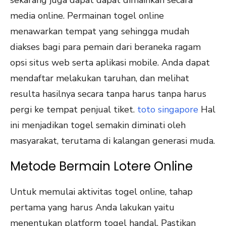
sekarang juga dapat dapat dimainkan secara
media online. Permainan togel online
menawarkan tempat yang sehingga mudah
diakses bagi para pemain dari beraneka ragam
opsi situs web serta aplikasi mobile. Anda dapat
mendaftar melakukan taruhan, dan melihat
resulta hasilnya secara tanpa harus tanpa harus
pergi ke tempat penjual tiket.
toto singapore
Hal
ini menjadikan togel semakin diminati oleh
masyarakat, terutama di kalangan generasi muda.
Metode Bermain Lotere Online
Untuk memulai aktivitas togel online, tahap
pertama yang harus Anda lakukan yaitu
menentukan platform togel handal. Pastikan