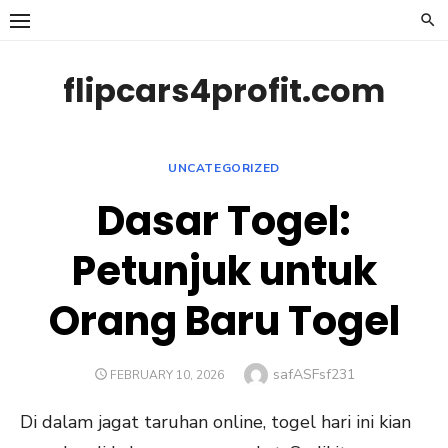
Skip
to
content
flipcars4profit.com
UNCATEGORIZED
Dasar Togel:
Petunjuk untuk
Orang Baru Togel
Author
safASFsf231
POSTED
FEBRUARY 10, 2026
ON
Di dalam jagat taruhan online, togel hari ini kian