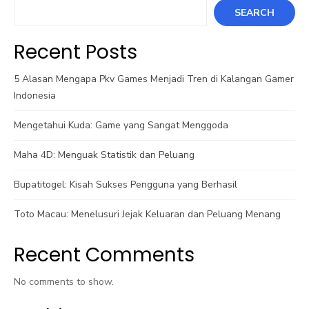
SEARCH
Recent Posts
5 Alasan Mengapa Pkv Games Menjadi Tren di Kalangan Gamer
Indonesia
Mengetahui Kuda: Game yang Sangat Menggoda
Maha 4D: Menguak Statistik dan Peluang
Bupatitogel: Kisah Sukses Pengguna yang Berhasil
Toto Macau: Menelusuri Jejak Keluaran dan Peluang Menang
Recent Comments
No comments to show.