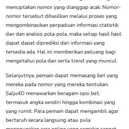
menciptakan nomor yang dianggap acak. Nomor-
nomor tersebut dihasilkan melalui proses yang
mengombinasikan perpaduan informasi statistik
dan dan analisis pola-pola, maka setiap hasil hasil
dapat dapat diprediksi dari informasi yang
tersedia ada. Hal ini memberikan peluang bagi
mengetahui pola dan serta trend yang muncul.
Selanjutnya, pemain dapat memasang bet yang
mereka pada nomor yang mereka tentukan.
Salju4D menawarkan beragam opsi bet,
termasuk angka sendiri hingga kombinasi yang
yang rumit. Para pemain dapat mengambil agar
bertaruh secara langsung atau pula