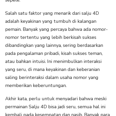
sepele.
Salah satu faktor yang menarik dari salju 4D
adalah keyakinan yang tumbuh di kalangan
pemain. Banyak yang percaya bahwa ada nomor-
nomor tertentu yang lebih berkisah sukses
dibandingkan yang lainnya, sering berdasarkan
pada pengalaman pribadi, kisah sukses teman,
atau bahkan intuisi. Ini menimbulkan interaksi
yang seru, di mana keyakinan dan keberanian
saling berinteraksi dalam usaha nomor yang
memberikan keberuntungan.
Akhir kata, perlu untuk menyadari bahwa meski
permainan Salju 4D bisa jadi seru, semua hal ini
kembali pada kesempatan dan nasib. Banyak para