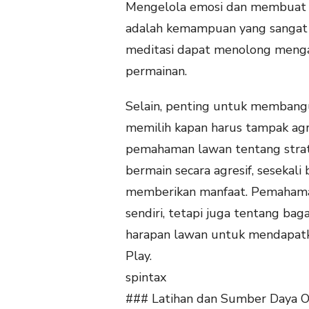
Mengelola emosi dan membuat ke
adalah kemampuan yang sangat 
meditasi dapat menolong menga
permainan.
Selain, penting untuk membangu
memilih kapan harus tampak agre
pemahaman lawan tentang strate
bermain secara agresif, sesekal
memberikan manfaat. Pemahaman 
sendiri, tetapi juga tentang b
harapan lawan untuk mendapatka
Play.
spintax
### Latihan dan Sumber Daya O