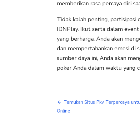
memberikan rasa percaya diri sa
Tidak kalah penting, partisipasi
IDNPlay. Ikut serta dalam even
yang berharga. Anda akan meng
dan mempertahankan emosi di 
sumber daya ini, Anda akan me
poker Anda dalam waktu yang c
Post
Temukan Situs Pkv Terpercaya untu
navigation
Online