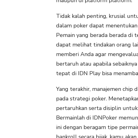
maupun di platform platform.
Tidak kalah penting, krusial un
dalam poker dapat menentukan t
Pemain yang berada berada di t
dapat melihat tindakan orang la
memberi Anda agar mengevaluas
bertaruh atau apabila sebaiknya
tepat di IDN Play bisa menamb
Yang terakhir, manajemen chip 
pada strategi poker. Menetapka
pertaruhkan serta disiplin untu
Bermainlah di IDNPoker memun
ini dengan beragam tipe permai
bankroll secara bijak, kamu aka