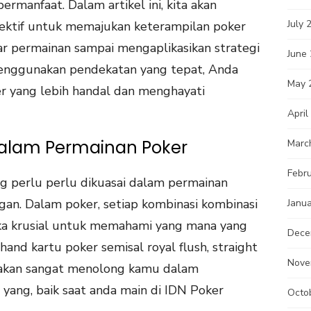
rmanfaat. Dalam artikel ini, kita akan
July 
ektif untuk memajukan keterampilan poker
r permainan sampai mengaplikasikan strategi
June
enggunakan pendekatan yang tepat, Anda
May 
 yang lebih handal dan menghayati
April
dalam Permainan Poker
Marc
Febr
ng perlu perlu dikuasai dalam permainan
ngan. Dalam poker, setiap kombinasi kombinasi
Janu
ka krusial untuk memahami yang mana yang
Dece
and kartu poker semisal royal flush, straight
Nove
nya akan sangat menolong kamu dalam
ang, baik saat anda main di IDN Poker
Octo