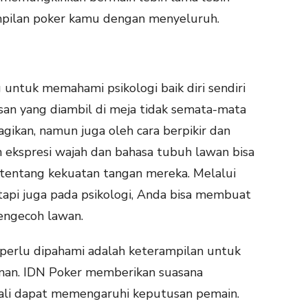
pilan poker kamu dengan menyeluruh.
untuk memahami psikologi baik diri sendiri
usan yang diambil di meja tidak semata-mata
agikan, namun juga oleh cara berpikir dan
 ekspresi wajah dan bahasa tubuh lawan bisa
tentang kekuatan tangan mereka. Melalui
etapi juga pada psikologi, Anda bisa membuat
mengecoh lawan.
 perlu dipahami adalah keterampilan untuk
anan. IDN Poker memberikan suasana
 kali dapat memengaruhi keputusan pemain.