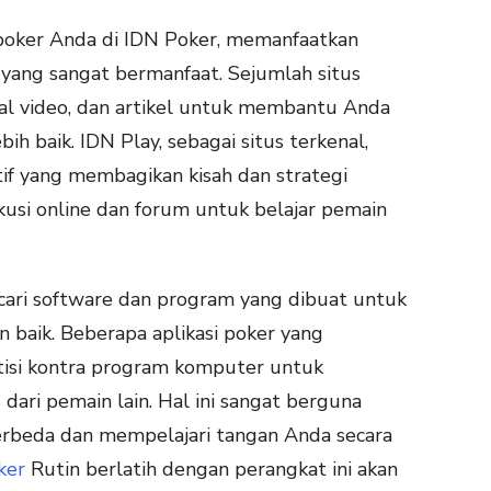
oker Anda di IDN Poker, memanfaatkan
 yang sangat bermanfaat. Sejumlah situs
ial video, dan artikel untuk membantu Anda
 baik. IDN Play, sebagai situs terkenal,
tif yang membagikan kisah dan strategi
kusi online dan forum untuk belajar pemain
ncari software dan program yang dibuat untuk
baik. Beberapa aplikasi poker yang
si kontra program komputer untuk
dari pemain lain. Hal ini sangat berguna
erbeda dan mempelajari tangan Anda secara
ker
Rutin berlatih dengan perangkat ini akan