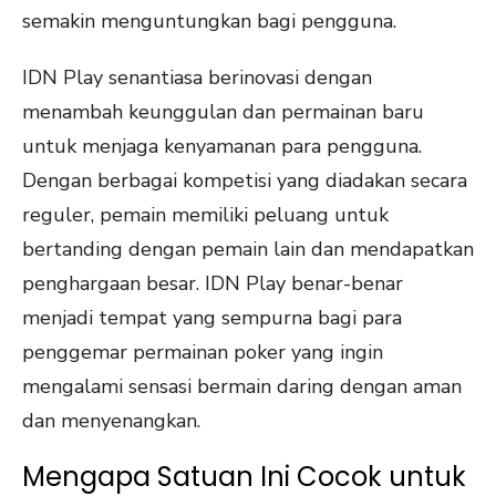
semakin menguntungkan bagi pengguna.
IDN Play senantiasa berinovasi dengan
menambah keunggulan dan permainan baru
untuk menjaga kenyamanan para pengguna.
Dengan berbagai kompetisi yang diadakan secara
reguler, pemain memiliki peluang untuk
bertanding dengan pemain lain dan mendapatkan
penghargaan besar. IDN Play benar-benar
menjadi tempat yang sempurna bagi para
penggemar permainan poker yang ingin
mengalami sensasi bermain daring dengan aman
dan menyenangkan.
Mengapa Satuan Ini Cocok untuk