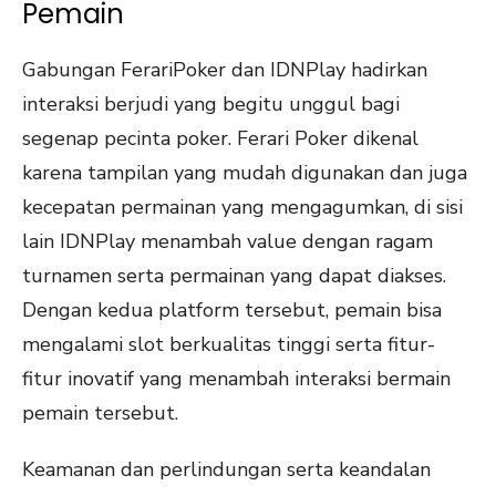
Pemain
Gabungan FerariPoker dan IDNPlay hadirkan
interaksi berjudi yang begitu unggul bagi
segenap pecinta poker. Ferari Poker dikenal
karena tampilan yang mudah digunakan dan juga
kecepatan permainan yang mengagumkan, di sisi
lain IDNPlay menambah value dengan ragam
turnamen serta permainan yang dapat diakses.
Dengan kedua platform tersebut, pemain bisa
mengalami slot berkualitas tinggi serta fitur-
fitur inovatif yang menambah interaksi bermain
pemain tersebut.
Keamanan dan perlindungan serta keandalan