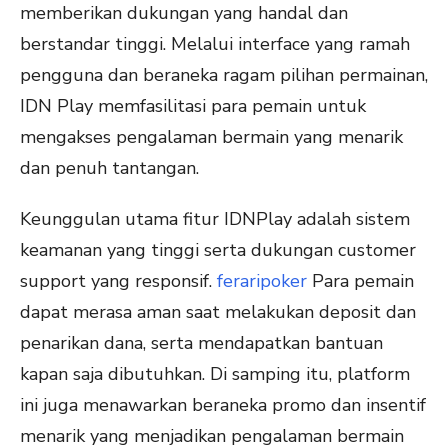
memberikan dukungan yang handal dan
berstandar tinggi. Melalui interface yang ramah
pengguna dan beraneka ragam pilihan permainan,
IDN Play memfasilitasi para pemain untuk
mengakses pengalaman bermain yang menarik
dan penuh tantangan.
Keunggulan utama fitur IDNPlay adalah sistem
keamanan yang tinggi serta dukungan customer
support yang responsif.
feraripoker
Para pemain
dapat merasa aman saat melakukan deposit dan
penarikan dana, serta mendapatkan bantuan
kapan saja dibutuhkan. Di samping itu, platform
ini juga menawarkan beraneka promo dan insentif
menarik yang menjadikan pengalaman bermain