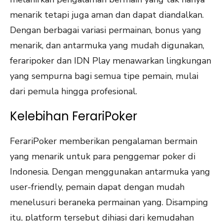
menarik tetapi juga aman dan dapat diandalkan.
Dengan berbagai variasi permainan, bonus yang
menarik, dan antarmuka yang mudah digunakan,
feraripoker dan IDN Play menawarkan lingkungan
yang sempurna bagi semua tipe pemain, mulai
dari pemula hingga profesional.
Kelebihan FerariPoker
FerariPoker memberikan pengalaman bermain
yang menarik untuk para penggemar poker di
Indonesia. Dengan menggunakan antarmuka yang
user-friendly, pemain dapat dengan mudah
menelusuri beraneka permainan yang. Disamping
itu, platform tersebut dihiasi dari kemudahan