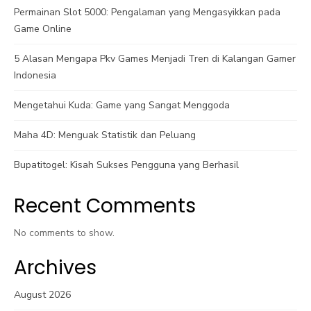
Permainan Slot 5000: Pengalaman yang Mengasyikkan pada
Game Online
5 Alasan Mengapa Pkv Games Menjadi Tren di Kalangan Gamer
Indonesia
Mengetahui Kuda: Game yang Sangat Menggoda
Maha 4D: Menguak Statistik dan Peluang
Bupatitogel: Kisah Sukses Pengguna yang Berhasil
Recent Comments
No comments to show.
Archives
August 2026