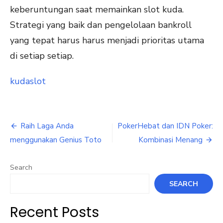
keberuntungan saat memainkan slot kuda.
Strategi yang baik dan pengelolaan bankroll
yang tepat harus harus menjadi prioritas utama
di setiap setiap.
kudaslot
Post
Raih Laga Anda
PokerHebat dan IDN Poker:
navigation
menggunakan Genius Toto
Kombinasi Menang
Search
SEARCH
Recent Posts