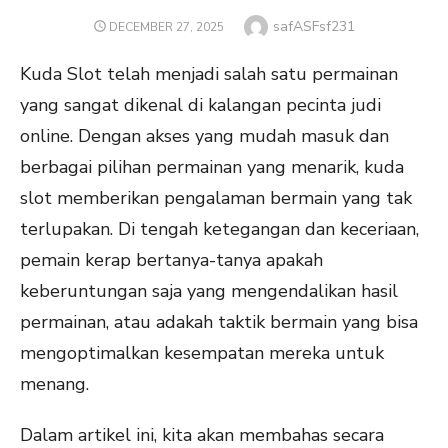
Author
safASFsf231
POSTED
DECEMBER 27, 2025
ON
Kuda Slot telah menjadi salah satu permainan
yang sangat dikenal di kalangan pecinta judi
online. Dengan akses yang mudah masuk dan
berbagai pilihan permainan yang menarik, kuda
slot memberikan pengalaman bermain yang tak
terlupakan. Di tengah ketegangan dan keceriaan,
pemain kerap bertanya-tanya apakah
keberuntungan saja yang mengendalikan hasil
permainan, atau adakah taktik bermain yang bisa
mengoptimalkan kesempatan mereka untuk
menang.
Dalam artikel ini, kita akan membahas secara