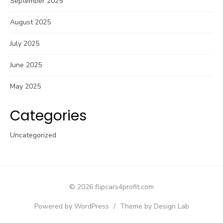
September 2025
August 2025
July 2025
June 2025
May 2025
Categories
Uncategorized
© 2026 flipcars4profit.com
Powered by WordPress
/
Theme by Design Lab