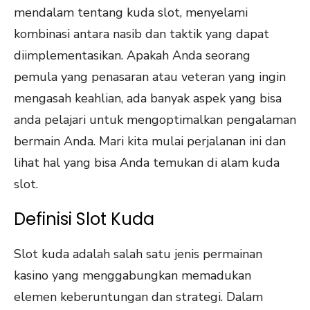
mendalam tentang kuda slot, menyelami
kombinasi antara nasib dan taktik yang dapat
diimplementasikan. Apakah Anda seorang
pemula yang penasaran atau veteran yang ingin
mengasah keahlian, ada banyak aspek yang bisa
anda pelajari untuk mengoptimalkan pengalaman
bermain Anda. Mari kita mulai perjalanan ini dan
lihat hal yang bisa Anda temukan di alam kuda
slot.
Definisi Slot Kuda
Slot kuda adalah salah satu jenis permainan
kasino yang menggabungkan memadukan
elemen keberuntungan dan strategi. Dalam