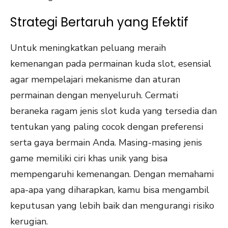
Strategi Bertaruh yang Efektif
Untuk meningkatkan peluang meraih
kemenangan pada permainan kuda slot, esensial
agar mempelajari mekanisme dan aturan
permainan dengan menyeluruh. Cermati
beraneka ragam jenis slot kuda yang tersedia dan
tentukan yang paling cocok dengan preferensi
serta gaya bermain Anda. Masing-masing jenis
game memiliki ciri khas unik yang bisa
mempengaruhi kemenangan. Dengan memahami
apa-apa yang diharapkan, kamu bisa mengambil
keputusan yang lebih baik dan mengurangi risiko
kerugian.