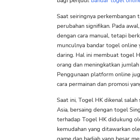
bagi penjudi.
bandar togel onlin
Saat seiringnya perkembangan 
perubahan signifikan. Pada awal
dengan cara manual, tetapi berk
munculnya bandar togel online y
daring. Hal ini membuat togel 
orang dan meningkatkan jumlah 
Penggunaan platform online jug
cara permainan dan promosi yan
Saat ini, Togel HK dikenal salah 
Asia, bersaing dengan togel Sin
terhadap Togel HK didukung ol
kemudahan yang ditawarkan oleh
game dan hadiah yang besar men