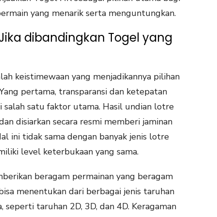
bermain yang menarik serta menguntungkan.
Jika dibandingkan Togel yang
ah keistimewaan yang menjadikannya pilihan
 Yang pertama, transparansi dan ketepatan
salah satu faktor utama. Hasil undian lotre
dan disiarkan secara resmi memberi jaminan
l ini tidak sama dengan banyak jenis lotre
miliki level keterbukaan yang sama.
mberikan beragam permainan yang beragam
isa menentukan dari berbagai jenis taruhan
, seperti taruhan 2D, 3D, dan 4D. Keragaman