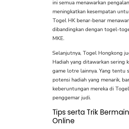
ini semua menawarkan pengalam
meningkatkan kesempatan untuk
Togel HK benar-benar menawark
dibandingkan dengan togel-togel
MKE.
Selanjutnya, Togel Hongkong jug
Hadiah yang ditawarkan sering k
game lotre lainnya. Yang tentu 
potensi hadiah yang menarik, b
keberuntungan mereka di Togel 
penggemar judi.
Tips serta Trik Berma
Online