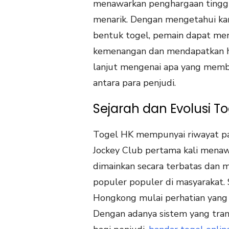
menawarkan penghargaan tinggi,
menarik. Dengan mengetahui kar
bentuk togel, pemain dapat me
kemenangan dan mendapatkan has
lanjut mengenai apa yang memb
antara para penjudi.
Sejarah dan Evolusi 
Togel HK mempunyai riwayat pa
Jockey Club pertama kali menaw
dimainkan secara terbatas dan 
populer populer di masyarakat.
Hongkong mulai perhatian yang l
Dengan adanya sistem yang tran