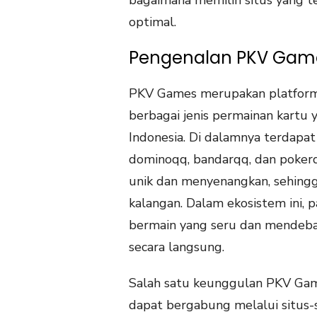
bagaimana memilih situs yang 
optimal.
Pengenalan PKV Gam
PKV Games merupakan platform
berbagai jenis permainan kartu 
Indonesia. Di dalamnya terdapa
dominoqq, bandarqq, dan pokerqq
unik dan menyenangkan, sehing
kalangan. Dalam ekosistem ini,
bermain yang seru dan mendebar
secara langsung.
Salah satu keunggulan PKV Gam
dapat bergabung melalui situs-s