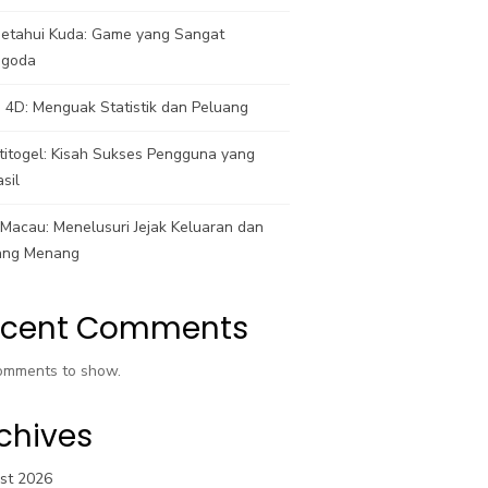
etahui Kuda: Game yang Sangat
goda
 4D: Menguak Statistik dan Peluang
titogel: Kisah Sukses Pengguna yang
sil
Macau: Menelusuri Jejak Keluaran dan
ang Menang
ecent Comments
omments to show.
chives
st 2026