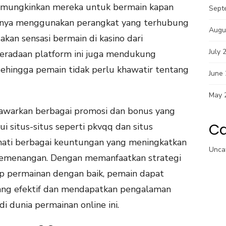
emungkinkan mereka untuk bermain kapan
Sept
 hanya menggunakan perangkat yang terhubung
Augu
akan sensasi bermain di kasino dari
July 
radaan platform ini juga mendukung
sehingga pemain tidak perlu khawatir tentang
June
May 
nawarkan berbagai promosi dan bonus yang
Ca
i situs-situs seperti pkvqq dan situs
ati berbagai keuntungan yang meningkatkan
Unca
kemenangan. Dengan memanfaatkan strategi
p permainan dengan baik, pemain dapat
ng efektif dan mendapatkan pengalaman
 dunia permainan online ini.