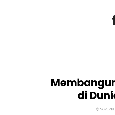
Skip
to
content
Membangun 
di Dun
POSTED
NOVEMBER
ON