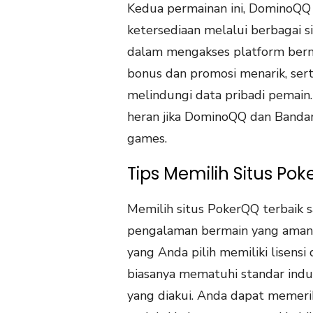
Kedua permainan ini, DominoQQ 
ketersediaan melalui berbagai 
dalam mengakses platform berma
bonus dan promosi menarik, ser
melindungi data pribadi pemain
heran jika DominoQQ dan Bandar
games.
Tips Memilih Situs Pok
Memilih situs PokerQQ terbaik 
pengalaman bermain yang aman 
yang Anda pilih memiliki lisensi 
biasanya mematuhi standar indust
yang diakui. Anda dapat memeriks