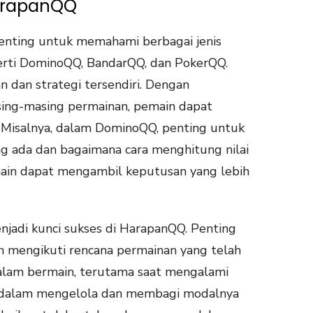
HarapanQQ
enting untuk memahami berbagai jenis
erti DominoQQ, BandarQQ, dan PokerQQ.
n dan strategi tersendiri. Dengan
ing-masing permainan, pemain dapat
Misalnya, dalam DominoQQ, penting untuk
g ada dan bagaimana cara menghitung nilai
main dapat mengambil keputusan yang lebih
njadi kunci sukses di HarapanQQ. Penting
 mengikuti rencana permainan yang telah
alam bermain, terutama saat mengalami
in dalam mengelola dan membagi modalnya