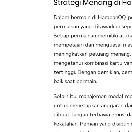
Strategi Menang di 
Dalam bermain di HarapanQQ, p
permainan yang ditawarkan sep
Setiap permainan memiliki atura
mempelajari dan menguasai mas
meningkatkan peluang menang. 
mengetahui kombinasi kartu yan
tertinggi. Dengan demikian, pe
baik saat bermain.
Selain itu, manajemen modal me
untuk menetapkan anggaran dan
dibuat. Jangan terbawa emosi d
kekalahan. Pemain yang disipl