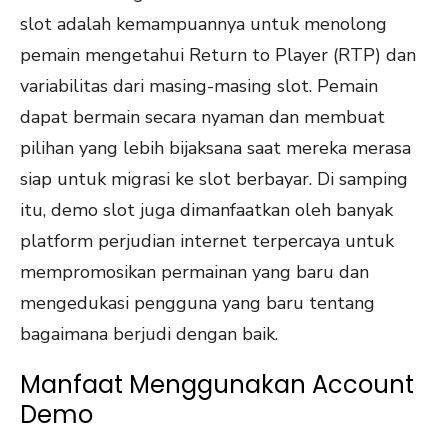
slot adalah kemampuannya untuk menolong
pemain mengetahui Return to Player (RTP) dan
variabilitas dari masing-masing slot. Pemain
dapat bermain secara nyaman dan membuat
pilihan yang lebih bijaksana saat mereka merasa
siap untuk migrasi ke slot berbayar. Di samping
itu, demo slot juga dimanfaatkan oleh banyak
platform perjudian internet terpercaya untuk
mempromosikan permainan yang baru dan
mengedukasi pengguna yang baru tentang
bagaimana berjudi dengan baik.
Manfaat Menggunakan Account
Demo