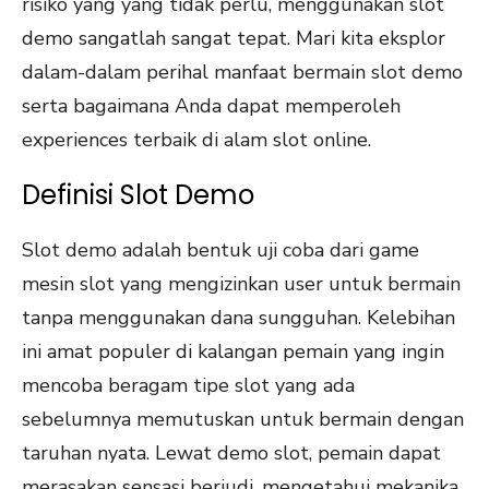
risiko yang yang tidak perlu, menggunakan slot
demo sangatlah sangat tepat. Mari kita eksplor
dalam-dalam perihal manfaat bermain slot demo
serta bagaimana Anda dapat memperoleh
experiences terbaik di alam slot online.
Definisi Slot Demo
Slot demo adalah bentuk uji coba dari game
mesin slot yang mengizinkan user untuk bermain
tanpa menggunakan dana sungguhan. Kelebihan
ini amat populer di kalangan pemain yang ingin
mencoba beragam tipe slot yang ada
sebelumnya memutuskan untuk bermain dengan
taruhan nyata. Lewat demo slot, pemain dapat
merasakan sensasi berjudi, mengetahui mekanika