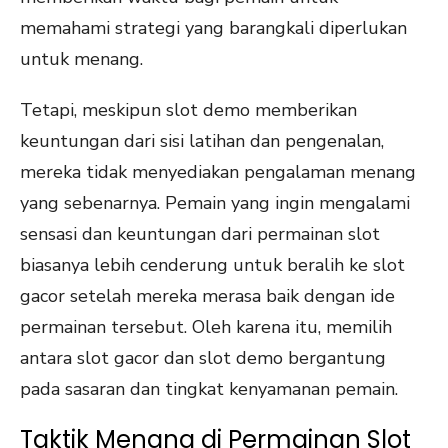
memahami strategi yang barangkali diperlukan
untuk menang.
Tetapi, meskipun slot demo memberikan
keuntungan dari sisi latihan dan pengenalan,
mereka tidak menyediakan pengalaman menang
yang sebenarnya. Pemain yang ingin mengalami
sensasi dan keuntungan dari permainan slot
biasanya lebih cenderung untuk beralih ke slot
gacor setelah mereka merasa baik dengan ide
permainan tersebut. Oleh karena itu, memilih
antara slot gacor dan slot demo bergantung
pada sasaran dan tingkat kenyamanan pemain.
Taktik Menang di Permainan Slot