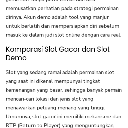
memusatkan perhatian pada strategi permainan
dirinya. Akun demo adalah tool yang manjur
untuk berlatih dan mempersiapkan diri sebelum
masuk ke dalam judi slot online dengan cara real.
Komparasi Slot Gacor dan Slot
Demo
Slot yang sedang ramai adalah permainan slot
yang saat ini dikenal mempunyai tingkat
kemenangan yang besar, sehingga banyak pemain
mencari-cari lokasi dan jenis slot yang
menawarkan peluang menang yang tinggi.
Umumnya, slot gacor ini memiliki mekanisme dan
RTP (Return to Player) yang menguntungkan,