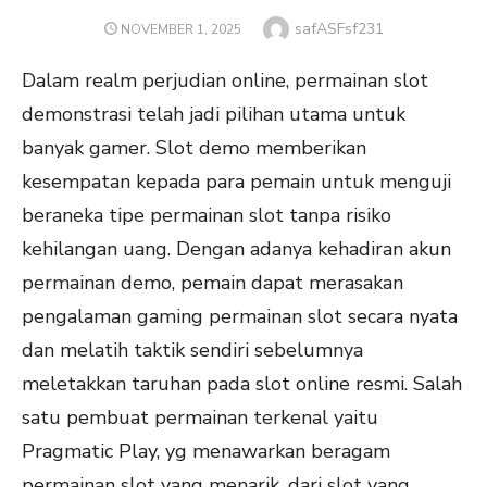
Author
safASFsf231
POSTED
NOVEMBER 1, 2025
ON
Dalam realm perjudian online, permainan slot
demonstrasi telah jadi pilihan utama untuk
banyak gamer. Slot demo memberikan
kesempatan kepada para pemain untuk menguji
beraneka tipe permainan slot tanpa risiko
kehilangan uang. Dengan adanya kehadiran akun
permainan demo, pemain dapat merasakan
pengalaman gaming permainan slot secara nyata
dan melatih taktik sendiri sebelumnya
meletakkan taruhan pada slot online resmi. Salah
satu pembuat permainan terkenal yaitu
Pragmatic Play, yg menawarkan beragam
permainan slot yang menarik, dari slot yang