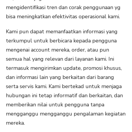
mengidentifikasi tren dan corak penggunaan yg
bisa meningkatkan efektivitas operasional kami.
Kami pun dapat memanfaatkan informasi yang
terkumpul untuk berbicara kepada pengguna
mengenai account mereka, order, atau pun
semua hal yang relevan dari layanan kami. Ini
termasuk mengirimkan update, promosi khusus,
dan informasi lain yang berkaitan dari barang
serta servis kami. Kami bertekad untuk menjaga
hubungan ini tetap informatif dan berkaitan, dan
memberikan nilai untuk pengguna tanpa
mengganggu mengganggu pengalaman kegiatan
mereka.