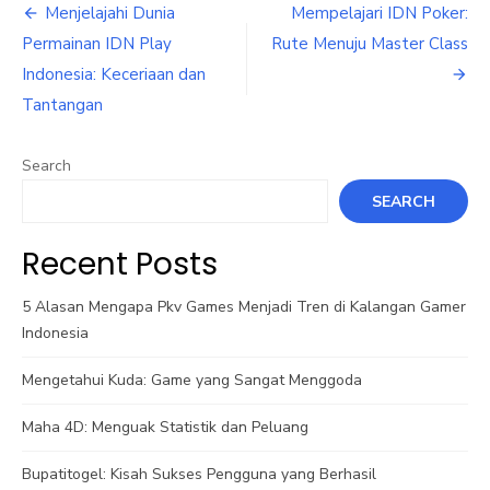
Post
Menjelajahi Dunia
Mempelajari IDN Poker:
navigation
Permainan IDN Play
Rute Menuju Master Class
Indonesia: Keceriaan dan
Tantangan
Search
SEARCH
Recent Posts
5 Alasan Mengapa Pkv Games Menjadi Tren di Kalangan Gamer
Indonesia
Mengetahui Kuda: Game yang Sangat Menggoda
Maha 4D: Menguak Statistik dan Peluang
Bupatitogel: Kisah Sukses Pengguna yang Berhasil