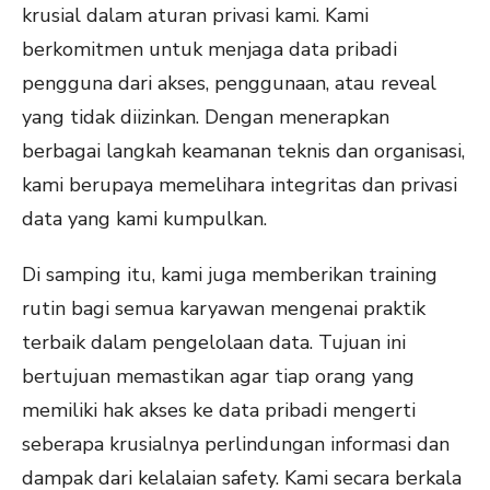
krusial dalam aturan privasi kami. Kami
berkomitmen untuk menjaga data pribadi
pengguna dari akses, penggunaan, atau reveal
yang tidak diizinkan. Dengan menerapkan
berbagai langkah keamanan teknis dan organisasi,
kami berupaya memelihara integritas dan privasi
data yang kami kumpulkan.
Di samping itu, kami juga memberikan training
rutin bagi semua karyawan mengenai praktik
terbaik dalam pengelolaan data. Tujuan ini
bertujuan memastikan agar tiap orang yang
memiliki hak akses ke data pribadi mengerti
seberapa krusialnya perlindungan informasi dan
dampak dari kelalaian safety. Kami secara berkala