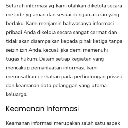
Seluruh informasi yg kami olahkan dikelola secara
metode yg aman dan sesuai dengan aturan yang
berlaku. Kami menjamin bahwasanya informasi
pribadi Anda dikelola secara sangat cermat dan
tidak akan disampaikan kepada pihak ketiga tanpa
seizin izin Anda, kecuali jika demi memenuhi
tugas hukum. Dalam setiap kegiatan yang
mencakup pemanfaatan informasi, kami
memusatkan perhatian pada perlindungan privasi
dan keamanan data pelanggan yang utama
keluarga.
Keamanan Informasi
Keamanan informasi merupakan salah satu aspek