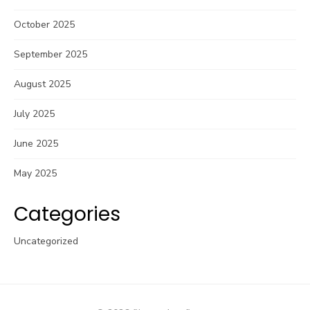
October 2025
September 2025
August 2025
July 2025
June 2025
May 2025
Categories
Uncategorized