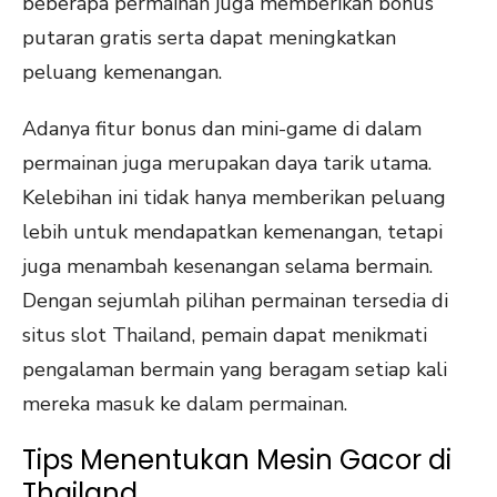
beberapa permainan juga memberikan bonus
putaran gratis serta dapat meningkatkan
peluang kemenangan.
Adanya fitur bonus dan mini-game di dalam
permainan juga merupakan daya tarik utama.
Kelebihan ini tidak hanya memberikan peluang
lebih untuk mendapatkan kemenangan, tetapi
juga menambah kesenangan selama bermain.
Dengan sejumlah pilihan permainan tersedia di
situs slot Thailand, pemain dapat menikmati
pengalaman bermain yang beragam setiap kali
mereka masuk ke dalam permainan.
Tips Menentukan Mesin Gacor di
Thailand