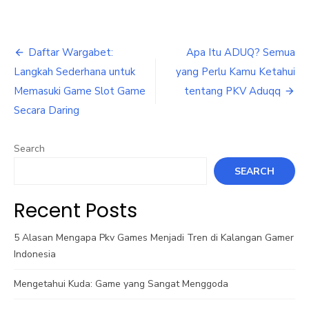
Post
Daftar Wargabet:
Apa Itu ADUQ? Semua
navigation
Langkah Sederhana untuk
yang Perlu Kamu Ketahui
Memasuki Game Slot Game
tentang PKV Aduqq
Secara Daring
Search
SEARCH
Recent Posts
5 Alasan Mengapa Pkv Games Menjadi Tren di Kalangan Gamer
Indonesia
Mengetahui Kuda: Game yang Sangat Menggoda