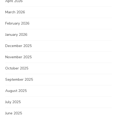
April 2026
March 2026
February 2026
January 2026
December 2025
November 2025
October 2025
September 2025
August 2025
July 2025
June 2025