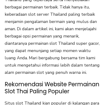
berbagai permainan terbaik. Tidak hanya itu,
keberadaan slot server Thailand paling terbaik
menjamin pengalaman bermain yang mulus dan
aman. Di dalam artikel ini, kami akan menjelajahi
berbagai opsi permainan yang menarik,
diantaranya permainan slot Thailand super gacor,
yang dapat menunjang setiap momen waktu
luang Anda. Mari bergabung bersama tim kami
untuk mengetahui informasi lebih dalam tentang
alam permainan slot yang penuh warna ini.
Rekomendasi Website Permainan
Slot Thai Paling Populer
Situs slot Thailand kian populer di kalangan para