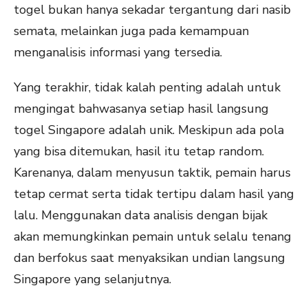
togel bukan hanya sekadar tergantung dari nasib
semata, melainkan juga pada kemampuan
menganalisis informasi yang tersedia.
Yang terakhir, tidak kalah penting adalah untuk
mengingat bahwasanya setiap hasil langsung
togel Singapore adalah unik. Meskipun ada pola
yang bisa ditemukan, hasil itu tetap random.
Karenanya, dalam menyusun taktik, pemain harus
tetap cermat serta tidak tertipu dalam hasil yang
lalu. Menggunakan data analisis dengan bijak
akan memungkinkan pemain untuk selalu tenang
dan berfokus saat menyaksikan undian langsung
Singapore yang selanjutnya.