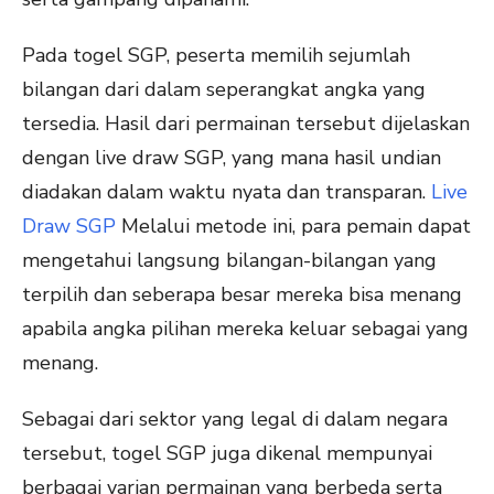
Pada togel SGP, peserta memilih sejumlah
bilangan dari dalam seperangkat angka yang
tersedia. Hasil dari permainan tersebut dijelaskan
dengan live draw SGP, yang mana hasil undian
diadakan dalam waktu nyata dan transparan.
Live
Draw SGP
Melalui metode ini, para pemain dapat
mengetahui langsung bilangan-bilangan yang
terpilih dan seberapa besar mereka bisa menang
apabila angka pilihan mereka keluar sebagai yang
menang.
Sebagai dari sektor yang legal di dalam negara
tersebut, togel SGP juga dikenal mempunyai
berbagai varian permainan yang berbeda serta