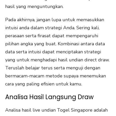
hasil yang menguntungkan.
Pada akhirnya, jangan lupa untuk memasukkan
intuisi anda dalam strategi Anda. Sering kali,
perasaan serta firasat dapat mempengaruhi
pilihan angka yang buat. Kombinasi antara data
data serta intuisi dapat menciptakan strategi
yang untuk menghadapi hasil undian direct draw.
Teruslah belajar terus serta menguji dengan
bermacam-macam metode supaya menemukan
cara yang paling efisien untuk kamu.
Analisa Hasil Langsung Draw
Analisa hasil live undian Togel Singapore adalah