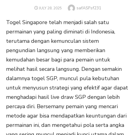
Author
safASFsf231
POSTED
JULY 28, 2025
ON
Togel Singapore telah menjadi salah satu
permainan yang paling diminati di Indonesia,
terutama dengan kemunculan sistem
pengundian langsung yang memberikan
kemudahan besar bagi para pemain untuk
melihat hasil secara langsung. Dengan semakin
dalamnya togel SGP, muncul pula kebutuhan
untuk menyusun strategi yang efektif agar dapat
menghadapi hasil live draw SGP dengan lebih
percaya diri. Bersemany pemain yang mencari
metode agar bisa mendapatkan keuntungan dari
permainan ini, dan mengetahui pola serta angka
yang sering muncul menjadi kunci utama dalam