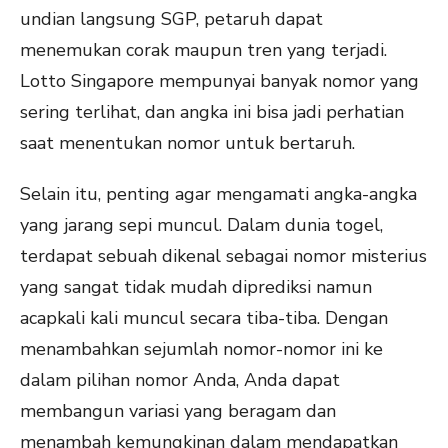
undian langsung SGP, petaruh dapat
menemukan corak maupun tren yang terjadi.
Lotto Singapore mempunyai banyak nomor yang
sering terlihat, dan angka ini bisa jadi perhatian
saat menentukan nomor untuk bertaruh.
Selain itu, penting agar mengamati angka-angka
yang jarang sepi muncul. Dalam dunia togel,
terdapat sebuah dikenal sebagai nomor misterius
yang sangat tidak mudah diprediksi namun
acapkali kali muncul secara tiba-tiba. Dengan
menambahkan sejumlah nomor-nomor ini ke
dalam pilihan nomor Anda, Anda dapat
membangun variasi yang beragam dan
menambah kemungkinan dalam mendapatkan