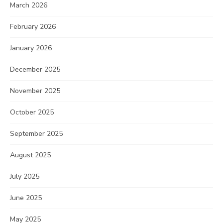
March 2026
February 2026
January 2026
December 2025
November 2025
October 2025
September 2025
August 2025
July 2025
June 2025
May 2025