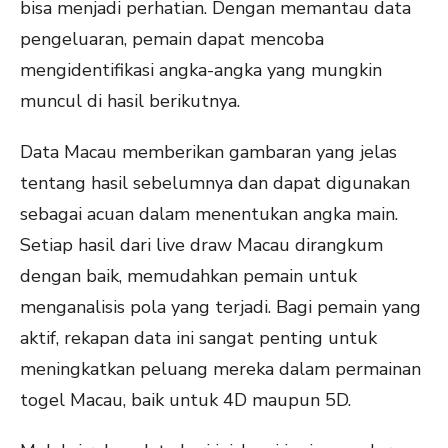
bisa menjadi perhatian. Dengan memantau data
pengeluaran, pemain dapat mencoba
mengidentifikasi angka-angka yang mungkin
muncul di hasil berikutnya.
Data Macau memberikan gambaran yang jelas
tentang hasil sebelumnya dan dapat digunakan
sebagai acuan dalam menentukan angka main.
Setiap hasil dari live draw Macau dirangkum
dengan baik, memudahkan pemain untuk
menganalisis pola yang terjadi. Bagi pemain yang
aktif, rekapan data ini sangat penting untuk
meningkatkan peluang mereka dalam permainan
togel Macau, baik untuk 4D maupun 5D.