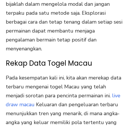
bijaklah dalam mengelola modal dan jangan
terpaku pada satu metode saja. Eksplorasi
berbagai cara dan tetap tenang dalam setiap sesi
permainan dapat membantu menjaga
pengalaman bermain tetap positif dan
menyenangkan.
Rekap Data Togel Macau
Pada kesempatan kali ini, kita akan merekap data
terbaru mengenai togel Macau yang telah
menjadi sorotan para pencinta permainan ini.
live
draw macau
Keluaran dan pengeluaran terbaru
menunjukkan tren yang menarik, di mana angka-
angka yang keluar memiliki pola tertentu yang