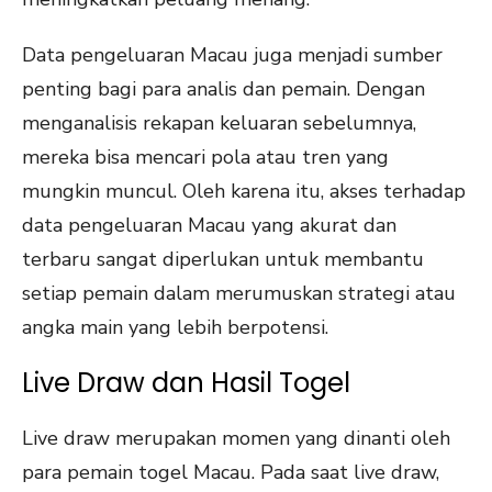
Data pengeluaran Macau juga menjadi sumber
penting bagi para analis dan pemain. Dengan
menganalisis rekapan keluaran sebelumnya,
mereka bisa mencari pola atau tren yang
mungkin muncul. Oleh karena itu, akses terhadap
data pengeluaran Macau yang akurat dan
terbaru sangat diperlukan untuk membantu
setiap pemain dalam merumuskan strategi atau
angka main yang lebih berpotensi.
Live Draw dan Hasil Togel
Live draw merupakan momen yang dinanti oleh
para pemain togel Macau. Pada saat live draw,