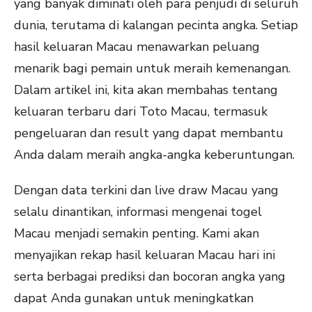
yang banyak diminati oleh para penjudi di seluruh
dunia, terutama di kalangan pecinta angka. Setiap
hasil keluaran Macau menawarkan peluang
menarik bagi pemain untuk meraih kemenangan.
Dalam artikel ini, kita akan membahas tentang
keluaran terbaru dari Toto Macau, termasuk
pengeluaran dan result yang dapat membantu
Anda dalam meraih angka-angka keberuntungan.
Dengan data terkini dan live draw Macau yang
selalu dinantikan, informasi mengenai togel
Macau menjadi semakin penting. Kami akan
menyajikan rekap hasil keluaran Macau hari ini
serta berbagai prediksi dan bocoran angka yang
dapat Anda gunakan untuk meningkatkan