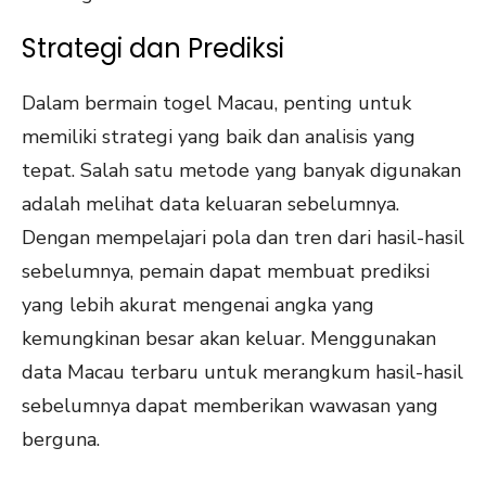
Strategi dan Prediksi
Dalam bermain togel Macau, penting untuk
memiliki strategi yang baik dan analisis yang
tepat. Salah satu metode yang banyak digunakan
adalah melihat data keluaran sebelumnya.
Dengan mempelajari pola dan tren dari hasil-hasil
sebelumnya, pemain dapat membuat prediksi
yang lebih akurat mengenai angka yang
kemungkinan besar akan keluar. Menggunakan
data Macau terbaru untuk merangkum hasil-hasil
sebelumnya dapat memberikan wawasan yang
berguna.