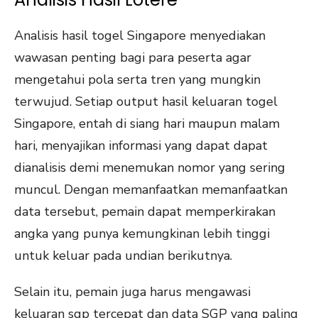
Analisis hasil togel Singapore menyediakan
wawasan penting bagi para peserta agar
mengetahui pola serta tren yang mungkin
terwujud. Setiap output hasil keluaran togel
Singapore, entah di siang hari maupun malam
hari, menyajikan informasi yang dapat dapat
dianalisis demi menemukan nomor yang sering
muncul. Dengan memanfaatkan memanfaatkan
data tersebut, pemain dapat memperkirakan
angka yang punya kemungkinan lebih tinggi
untuk keluar pada undian berikutnya.
Selain itu, pemain juga harus mengawasi
keluaran sgp tercepat dan data SGP yang paling