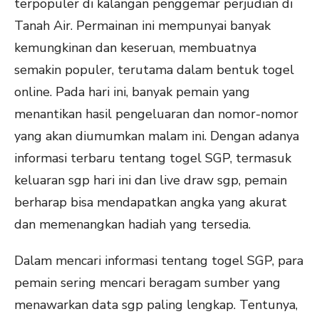
terpopuler di kalangan penggemar perjudian di
Tanah Air. Permainan ini mempunyai banyak
kemungkinan dan keseruan, membuatnya
semakin populer, terutama dalam bentuk togel
online. Pada hari ini, banyak pemain yang
menantikan hasil pengeluaran dan nomor-nomor
yang akan diumumkan malam ini. Dengan adanya
informasi terbaru tentang togel SGP, termasuk
keluaran sgp hari ini dan live draw sgp, pemain
berharap bisa mendapatkan angka yang akurat
dan memenangkan hadiah yang tersedia.
Dalam mencari informasi tentang togel SGP, para
pemain sering mencari beragam sumber yang
menawarkan data sgp paling lengkap. Tentunya,