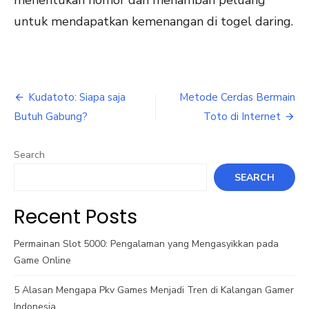
menentukan nomor dan menambah peluang
untuk mendapatkan kemenangan di togel daring.
Post
Kudatoto: Siapa saja
Metode Cerdas Bermain
navigation
Butuh Gabung?
Toto di Internet
Search
SEARCH
Recent Posts
Permainan Slot 5000: Pengalaman yang Mengasyikkan pada
Game Online
5 Alasan Mengapa Pkv Games Menjadi Tren di Kalangan Gamer
Indonesia