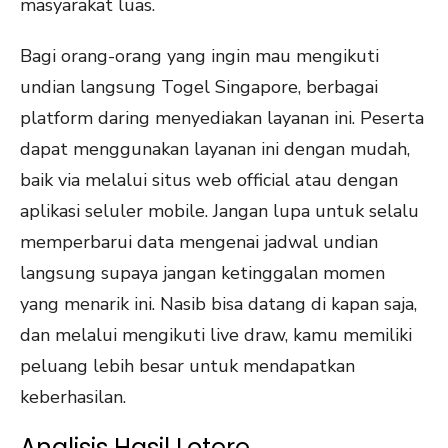
masyarakat luas.
Bagi orang-orang yang ingin mau mengikuti
undian langsung Togel Singapore, berbagai
platform daring menyediakan layanan ini. Peserta
dapat menggunakan layanan ini dengan mudah,
baik via melalui situs web official atau dengan
aplikasi seluler mobile. Jangan lupa untuk selalu
memperbarui data mengenai jadwal undian
langsung supaya jangan ketinggalan momen
yang menarik ini. Nasib bisa datang di kapan saja,
dan melalui mengikuti live draw, kamu memiliki
peluang lebih besar untuk mendapatkan
keberhasilan.
Analisis Hasil Lotere