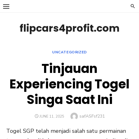
Skip
to
content
flipcars4profit.com
UNCATEGORIZED
Tinjauan
Experiencing Togel
Singa Saat Ini
Author
safASFsf231
POSTED
JUNE 11, 2025
ON
Togel SGP telah menjadi salah satu permainan