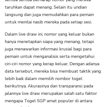
taruhkan dapat menang. Selain itu undian
langsung dan juga memudahkan para pemain
untuk menilai nasib mereka pada setiap sesi.
Dalam live draw ini, nomor yang keluar bukan
hanya menetapkan siapa yang menang, tetapi
juga menawarkan informasi krusial bagi para
pemain untuk menganalisis serta mengetahui
ciri-ciri nomor yang kerap keluar. Dengan adanya
data tersebut, mereka bisa membuat taktik yang
lebih baik dalam memilih nombor togel
berikutnya. Akurasinya dan transparansi pada
jalannya live draw merupakan salah satu faktor
mengapa Togel SGP amat populer di antara