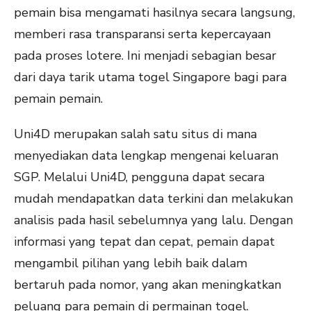
pemain bisa mengamati hasilnya secara langsung,
memberi rasa transparansi serta kepercayaan
pada proses lotere. Ini menjadi sebagian besar
dari daya tarik utama togel Singapore bagi para
pemain pemain.
Uni4D merupakan salah satu situs di mana
menyediakan data lengkap mengenai keluaran
SGP. Melalui Uni4D, pengguna dapat secara
mudah mendapatkan data terkini dan melakukan
analisis pada hasil sebelumnya yang lalu. Dengan
informasi yang tepat dan cepat, pemain dapat
mengambil pilihan yang lebih baik dalam
bertaruh pada nomor, yang akan meningkatkan
peluang para pemain di permainan togel.