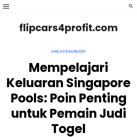
Skip
to
content
flipcars4profit.com
UNCATEGORIZED
Mempelajari
Keluaran Singapore
Pools: Poin Penting
untuk Pemain Judi
Togel