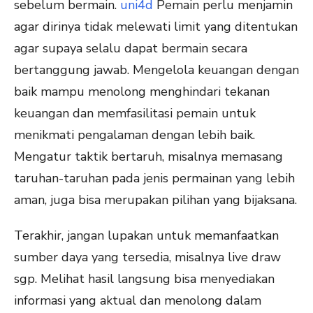
sebelum bermain.
uni4d
Pemain perlu menjamin
agar dirinya tidak melewati limit yang ditentukan
agar supaya selalu dapat bermain secara
bertanggung jawab. Mengelola keuangan dengan
baik mampu menolong menghindari tekanan
keuangan dan memfasilitasi pemain untuk
menikmati pengalaman dengan lebih baik.
Mengatur taktik bertaruh, misalnya memasang
taruhan-taruhan pada jenis permainan yang lebih
aman, juga bisa merupakan pilihan yang bijaksana.
Terakhir, jangan lupakan untuk memanfaatkan
sumber daya yang tersedia, misalnya live draw
sgp. Melihat hasil langsung bisa menyediakan
informasi yang aktual dan menolong dalam