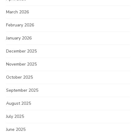
March 2026
February 2026
January 2026
December 2025
November 2025
October 2025
September 2025
August 2025
July 2025
June 2025