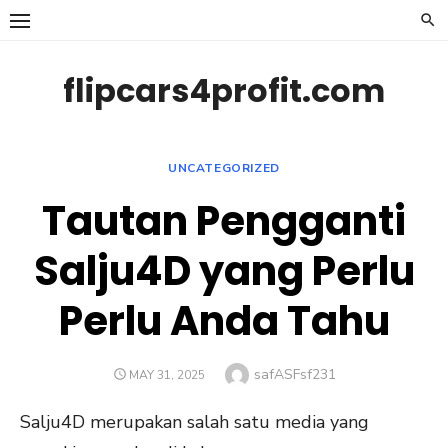
Skip
to
content
flipcars4profit.com
UNCATEGORIZED
Tautan Pengganti
Salju4D yang Perlu
Perlu Anda Tahu
Author
safASFsf231
POSTED
MAY 31, 2025
ON
Salju4D merupakan salah satu media yang