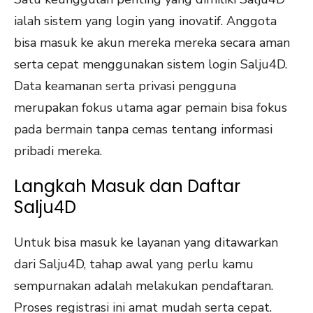
ialah sistem yang login yang inovatif. Anggota
bisa masuk ke akun mereka mereka secara aman
serta cepat menggunakan sistem login Salju4D.
Data keamanan serta privasi pengguna
merupakan fokus utama agar pemain bisa fokus
pada bermain tanpa cemas tentang informasi
pribadi mereka.
Langkah Masuk dan Daftar
Salju4D
Untuk bisa masuk ke layanan yang ditawarkan
dari Salju4D, tahap awal yang perlu kamu
sempurnakan adalah melakukan pendaftaran.
Proses registrasi ini amat mudah serta cepat.