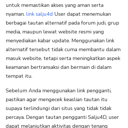
untuk memastikan akses yang aman serta
nyaman.
link salju4d
User dapat menemukan
berbagai tautan alternatif pada forum judi, grup
media, maupun lewat website resmi yang
menyediakan kabar update. Menggunakan link
alternatif tersebut tidak cuma membantu dalam
masuk website, tetapi serta meningkatkan aspek
keamanan bertransaksi dan bermain di dalam
tempat itu.
Sebelum Anda menggunakan link pengganti,
pastikan agar mengecek keaslian tautan itu
supaya terlindungi dari situs yang tidak tidak
percaya. Dengan tautan pengganti Salju4D, user
dapat melanjutkan aktivitas dengan tenang