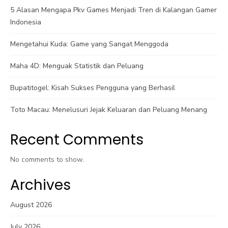
5 Alasan Mengapa Pkv Games Menjadi Tren di Kalangan Gamer
Indonesia
Mengetahui Kuda: Game yang Sangat Menggoda
Maha 4D: Menguak Statistik dan Peluang
Bupatitogel: Kisah Sukses Pengguna yang Berhasil
Toto Macau: Menelusuri Jejak Keluaran dan Peluang Menang
Recent Comments
No comments to show.
Archives
August 2026
July 2026